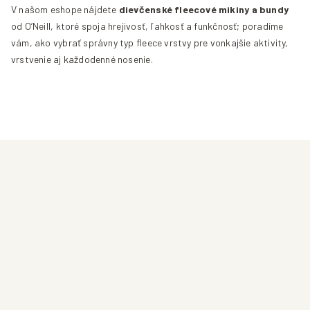
V našom eshope nájdete
dievčenské fleecové mikiny a bundy
od O’Neill, ktoré spoja hrejivosť, ľahkosť a funkčnosť; poradíme
vám, ako vybrať správny typ fleece vrstvy pre vonkajšie aktivity,
vrstvenie aj každodenné nosenie.