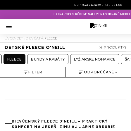
DOPRAVA ZADARMO
NAD 50 EUR
×
EXTRA -20% S KÓDOM: SALE20 NA VYBRANÉ MODEL
›
›
›
ÚVOD
DETI
DIEVČATÁ
FLEECE
DETSKÉ FLEECE O'NEILL
(4 PRODUKTY)
FLEECE
BUNDY A KABÁTY
LYŽIARSKE NOHAVICE
ŠA
FILTER
ODPORÚČANÉ
DIEVČENSKÝ FLEECE O’NEILL – PRAKTICKÝ
KOMFORT NA JESEŇ, ZIMU AJ JARNÉ OBDOBIE