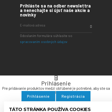
Prihláste sa na odber newslettra
a nenechajte si újsť naše akcie a
novinky
Odoslaním formulára súhlasíte so
spracovaním osobných údajov
×
Prihlásenie
Pre pridávanie produktov medzi obľúbené je potrebné, aby ste sa
najskôr prihlásili alebo zaregistrovali.
Prihlásenie
Registrácia
TÁTO STRÁNKA POUŽÍVA COOKIES