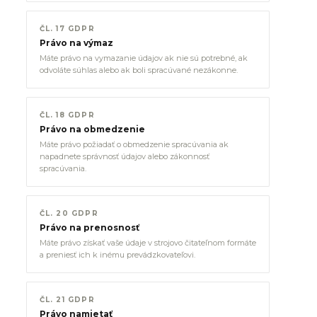
ČL. 17 GDPR
Právo na výmaz
Máte právo na vymazanie údajov ak nie sú potrebné, ak
odvoláte súhlas alebo ak boli spracúvané nezákonne.
ČL. 18 GDPR
Právo na obmedzenie
Máte právo požiadať o obmedzenie spracúvania ak
napadnete správnosť údajov alebo zákonnosť
spracúvania.
ČL. 20 GDPR
Právo na prenosnosť
Máte právo získať vaše údaje v strojovo čitateľnom formáte
a preniesť ich k inému prevádzkovateľovi.
ČL. 21 GDPR
Právo namietať