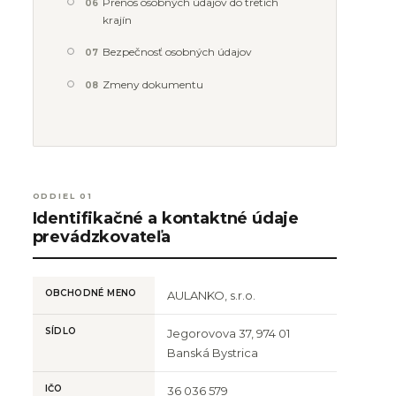
Prenos osobných údajov do tretích
06
krajín
Bezpečnosť osobných údajov
07
Zmeny dokumentu
08
ODDIEL 01
Identifikačné a kontaktné údaje
prevádzkovateľa
OBCHODNÉ MENO
AULANKO, s.r.o.
SÍDLO
Jegorovova 37, 974 01
Banská Bystrica
IČO
36 036 579