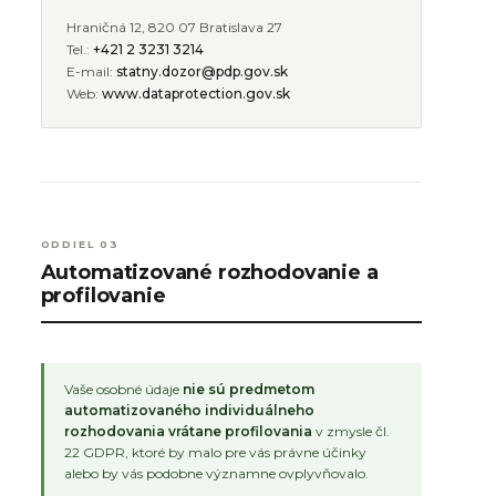
Hraničná 12, 820 07 Bratislava 27
Tel.:
+421 2 3231 3214
E-mail:
statny.dozor@pdp.gov.sk
Web:
www.dataprotection.gov.sk
ODDIEL 03
Automatizované rozhodovanie a
profilovanie
Vaše osobné údaje
nie sú predmetom
automatizovaného individuálneho
rozhodovania vrátane profilovania
v zmysle čl.
22 GDPR, ktoré by malo pre vás právne účinky
alebo by vás podobne významne ovplyvňovalo.