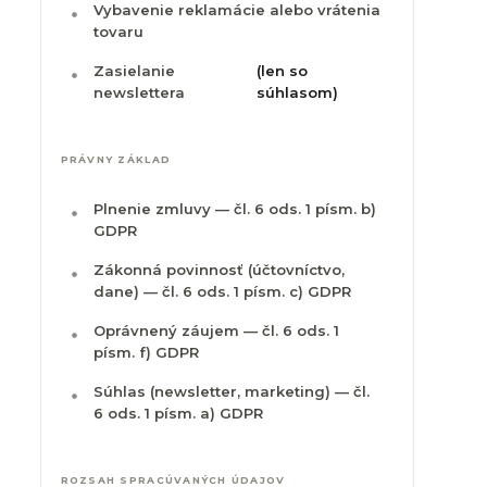
Vybavenie reklamácie alebo vrátenia
tovaru
Zasielanie
(len so
newslettera
súhlasom)
PRÁVNY ZÁKLAD
Plnenie zmluvy — čl. 6 ods. 1 písm. b)
GDPR
Zákonná povinnosť (účtovníctvo,
dane) — čl. 6 ods. 1 písm. c) GDPR
Oprávnený záujem — čl. 6 ods. 1
písm. f) GDPR
Súhlas (newsletter, marketing) — čl.
6 ods. 1 písm. a) GDPR
ROZSAH SPRACÚVANÝCH ÚDAJOV