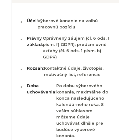
Účel:
Výberové konanie na voľnú
pracovnú pozíciu
Právny
Oprávnený záujem (čl. 6 ods. 1
základ:
písm. f) GDPR); predzmluvné
vzťahy (čl. 6 ods. 1 písm. b)
GDPR)
Rozsah:
Kontaktné údaje, životopis,
motivačný list, referencie
Doba
Po dobu výberového
uchovávania:
konania, maximálne do
konca nasledujúceho
kalendárneho roka. S
vaším súhlasom
môžeme údaje
uchovávať dlhšie pre
budúce výberové
konania.