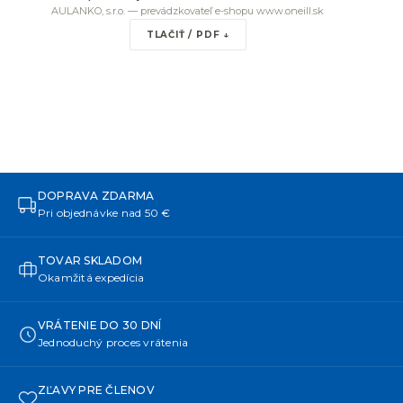
AULANKO, s.r.o. — prevádzkovateľ e-shopu www.oneill.sk
TLAČIŤ / PDF ↓
DOPRAVA ZDARMA
Pri objednávke nad 50 €
TOVAR SKLADOM
Okamžitá expedícia
VRÁTENIE DO 30 DNÍ
Jednoduchý proces vrátenia
ZĽAVY PRE ČLENOV