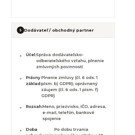
Dodávateľ / obchodný partner
5
Účel:
Správa dodávateľsko-
odberateľského vzťahu, plnenie
zmluvných povinností
Právny
Plnenie zmluvy (čl. 6 ods. 1
základ:
písm. b) GDPR); oprávnený
záujem (čl. 6 ods. 1 písm. f)
GDPR)
Rozsah:
Meno, priezvisko, IČO, adresa,
e-mail, telefón, bankové
spojenie
Doba
Po dobu trvania