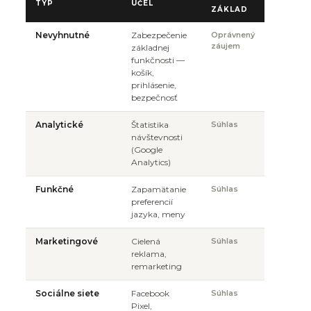
TYP
ÚČEL
ZÁKLAD
Nevyhnutné
Zabezpečenie
Oprávnený
záujem
základnej
funkčnosti —
košík,
prihlásenie,
bezpečnosť
Analytické
Štatistika
Súhlas
návštevnosti
(Google
Analytics)
Funkčné
Zapamätanie
Súhlas
preferencií
jazyka, meny
Marketingové
Cielená
Súhlas
reklama,
remarketing
Sociálne siete
Facebook
Súhlas
Pixel,