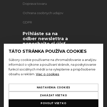
Doprava tovaru
Ochrana osobnych udajov
GDPR
Prihláste sa na
odber newslettra a
nenechajte si újsť
naše akcie a
TÁTO STRÁNKA POUŽÍVA COOKIES
novinky
Súbory cookie používame na zhromažďovanie a analýzu
informácií o výkone a používaní stránok, na poskytovanie
funkcií sociálnych médií a na vylepšenie a prispôsobenie
obsahu a reklám.
Viac o cookies
Odoslaním formulára
súhlasíte so
spracovaním
osobných údajov
NASTAVENIA COOKIES
ZAKÁZAŤ VŠETKO
POVOLIŤ VŠETKO