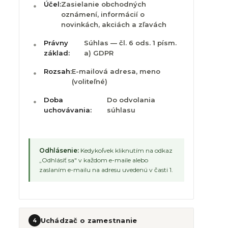
Účel:
Zasielanie obchodných
oznámení, informácií o
novinkách, akciách a zľavách
Právny
Súhlas — čl. 6 ods. 1 písm.
základ:
a) GDPR
Rozsah:
E-mailová adresa, meno
(voliteľné)
Doba
Do odvolania
uchovávania:
súhlasu
Odhlásenie:
Kedykoľvek kliknutím na odkaz
„Odhlásiť sa" v každom e-maile alebo
zaslaním e-mailu na adresu uvedenú v časti 1.
Uchádzač o zamestnanie
4