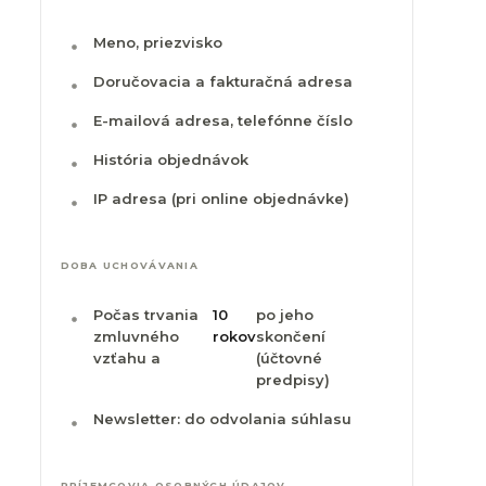
Meno, priezvisko
Doručovacia a fakturačná adresa
E-mailová adresa, telefónne číslo
História objednávok
IP adresa (pri online objednávke)
DOBA UCHOVÁVANIA
Počas trvania
10
po jeho
zmluvného
rokov
skončení
vzťahu a
(účtovné
predpisy)
Newsletter: do odvolania súhlasu
PRÍJEMCOVIA OSOBNÝCH ÚDAJOV