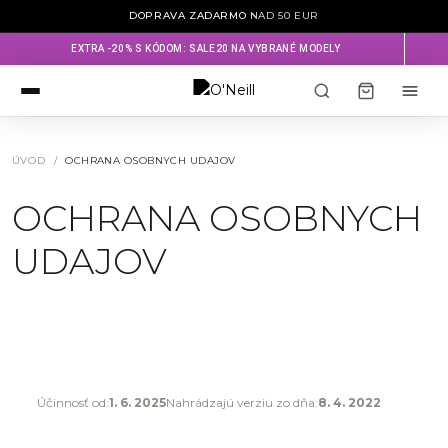
DOPRAVA ZADARMO
NAD 50 EUR
EXTRA -20% S KÓDOM: SALE20 NA VYBRANÉ MODELY
ÚVOD
OCHRANA OSOBNYCH UDAJOV
OCHRANA OSOBNYCH
UDAJOV
Účinnosť od:
1. 6. 2025
Nahrádzajú verziu zo dňa:
8. 4. 2022