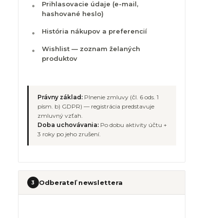
Prihlasovacie údaje (e-mail,
hashované heslo)
História nákupov a preferencií
Wishlist — zoznam želaných
produktov
Právny základ:
Plnenie zmluvy (čl. 6 ods. 1
písm. b) GDPR) — registrácia predstavuje
zmluvný vzťah.
Doba uchovávania:
Po dobu aktivity účtu +
3 roky po jeho zrušení.
Odberateľ newslettera
3