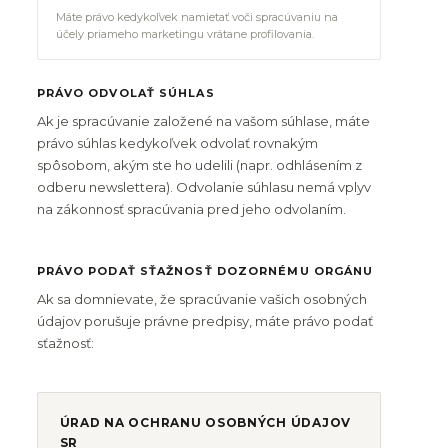
Máte právo kedykoľvek namietať voči spracúvaniu na
účely priameho marketingu vrátane profilovania.
PRÁVO ODVOLAŤ SÚHLAS
Ak je spracúvanie založené na vašom súhlase, máte
právo súhlas kedykoľvek odvolať rovnakým
spôsobom, akým ste ho udelili (napr. odhlásením z
odberu newslettera). Odvolanie súhlasu nemá vplyv
na zákonnosť spracúvania pred jeho odvolaním.
PRÁVO PODAŤ SŤAŽNOSŤ DOZORNÉMU ORGÁNU
Ak sa domnievate, že spracúvanie vašich osobných
údajov porušuje právne predpisy, máte právo podať
sťažnosť:
ÚRAD NA OCHRANU OSOBNÝCH ÚDAJOV
SR