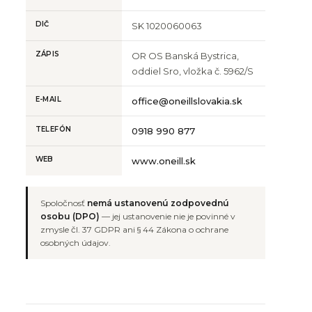
DIČ
SK 1020060063
ZÁPIS
OR OS Banská Bystrica,
oddiel Sro, vložka č. 5962/S
E-MAIL
office@oneillslovakia.sk
TELEFÓN
0918 990 877
WEB
www.oneill.sk
Spoločnosť
nemá ustanovenú zodpovednú
osobu (DPO)
— jej ustanovenie nie je povinné v
zmysle čl. 37 GDPR ani § 44 Zákona o ochrane
osobných údajov.