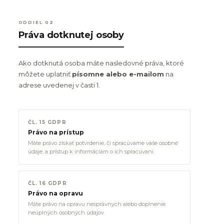
ODDIEL 02
Práva dotknutej osoby
Ako dotknutá osoba máte nasledovné práva, ktoré
môžete uplatniť
písomne alebo e-mailom
na
adrese uvedenej v časti 1.
ČL. 15 GDPR
Právo na prístup
Máte právo získať potvrdenie, či spracúvame vaše osobné
údaje, a prístup k informáciám o ich spracúvaní.
ČL. 16 GDPR
Právo na opravu
Máte právo na opravu nesprávnych alebo doplnenie
neúplných osobných údajov.