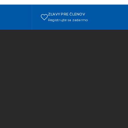
ZĽAVY PRE ČLENOV
Registrujte sa zadarmo