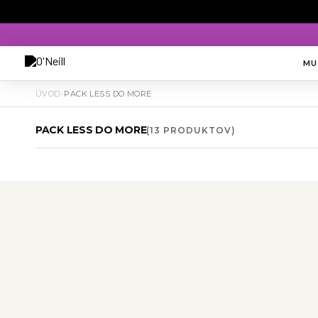
MU
›
ÚVOD
PACK LESS DO MORE
PACK LESS DO MORE
(13 PRODUKTOV)
Veľkosť
Farba
Materiál
Cena