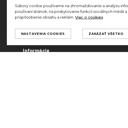
E-shop
Súbory cookie používame na zhromažďovanie a analýzu info
používaní stránok, na poskytovanie funkcií sociálnych médií a
prispôsobenie obsahu a reklám.
Viac o cookies
Muži
Ženy
NASTAVENIA COOKIES
ZAKÁZAŤ VŠETKO
Deti
Informácie
Jack O'Neill
Záruka originality
Všeobecné obchodné podmienky
Vrátenie tovaru
Doprava tovaru
Ochrana osobnych udajov
GDPR