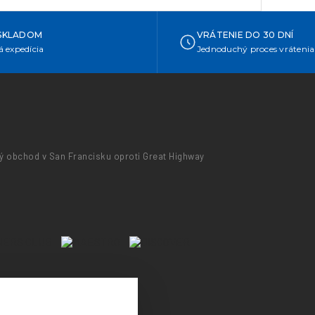
SKLADOM
VRÁTENIE DO 30 DNÍ
 expedícia
Jednoduchý proces vrátenia
fový obchod v San Francisku oproti Great Highway