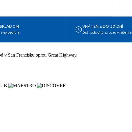
 SKLADOM
VRÁTENIE DO 30 DNÍ
á expedícia
Jednoduchý proces vrátenia
hod v San Francisku oproti Great Highway