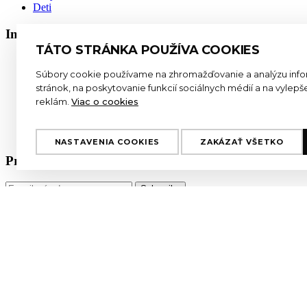
Deti
Informácie
TÁTO STRÁNKA POUŽÍVA COOKIES
Jack O'Neill
Záruka originality
Súbory cookie používame na zhromažďovanie a analýzu infor
Všeobecné obchodné podmienky
stránok, na poskytovanie funkcií sociálnych médií a na vylep
Vrátenie tovaru
reklám.
Viac o cookies
Doprava tovaru
Ochrana osobnych udajov
GDPR
NASTAVENIA COOKIES
ZAKÁZAŤ VŠETKO
Prihláste sa na odber newslettra a nenechajte si újsť 
Odoslaním formulára súhlasíte so
spracovaním osobných údajov
E-mailová adresa má nesprávny tvar