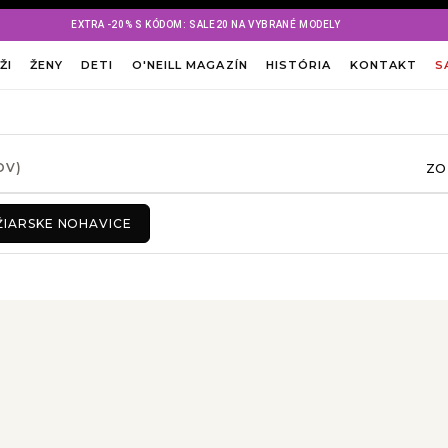
EXTRA -20% S KÓDOM: SALE20 NA VYBRANÉ MODELY
ŽI
ŽENY
DETI
O'NEILL MAGAZÍN
HISTÓRIA
KONTAKT
S
ZO
OV)
ŽIARSKE NOHAVICE