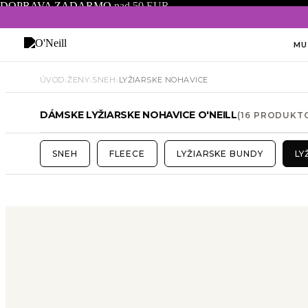
DOPRAVA ZADARMO
nad 50 EUR
MU
›
›
›
ÚVOD
ŽENY
SNEH
LYŽIARSKE NOHAVICE
DÁMSKE LYŽIARSKE NOHAVICE O'NEILL
(16 PRODUKT
SNEH
FLEECE
LYŽIARSKE BUNDY
LY
Veľkosť
Farba
Strih