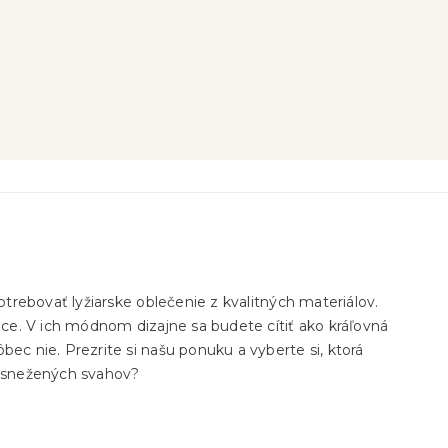
trebovať lyžiarske oblečenie z kvalitných materiálov.
ce. V ich módnom dizajne sa budete cítiť ako kráľovná
c nie. Prezrite si našu ponuku a vyberte si, ktorá
 zasnežených svahov?