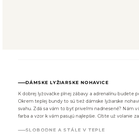
Materiál
Strih
Cena
DÁMSKE LYŽIARSKE NOHAVICE
K dobrej lyžovačke plnej zábavy a adrenalínu budete po
Okrem teplej bundy to sú tiež dámske lyžiarske nohavi
svahu. Zdá sa vám to byť priveľmi nadnesené? Nám vôbe
farba a vzor k vám pasujú najlepšie. Cítite už volanie
SLOBODNE A STÁLE V TEPLE