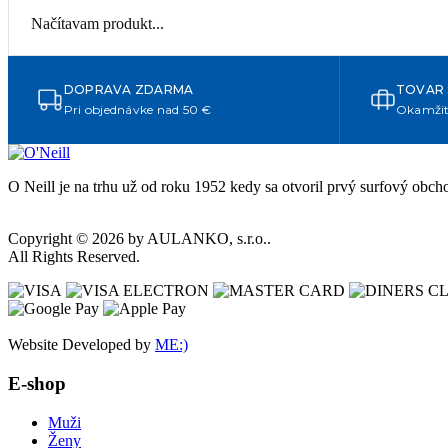
svahu zaručene pritiahnete pozornosť.
Načítavam produkt...
DOPRAVA ZDARMA
TOVAR
Pri objednávke nad 50 €
Okamžit
O Neill je na trhu už od roku 1952 kedy sa otvoril prvý surfový obc
Copyright © 2026 by AULANKO, s.r.o..
All Rights Reserved.
Website Developed by
ME:)
E-shop
Muži
Ženy