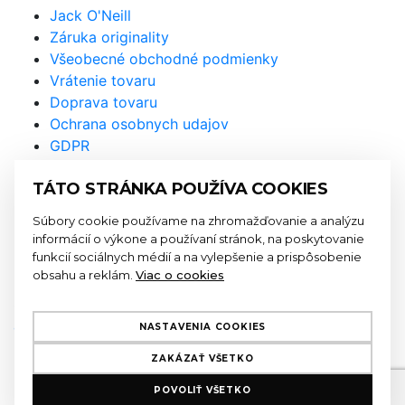
Jack O'Neill
Záruka originality
Všeobecné obchodné podmienky
Vrátenie tovaru
Doprava tovaru
Ochrana osobnych udajov
GDPR
Prihláste sa na odber
TÁTO STRÁNKA POUŽÍVA COOKIES
newslettra a nenechajte si újsť
Súbory cookie používame na zhromažďovanie a analýzu
naše akcie a novinky
informácií o výkone a používaní stránok, na poskytovanie
funkcií sociálnych médií a na vylepšenie a prispôsobenie
obsahu a reklám.
Viac o cookies
Odoslaním formulára súhlasíte so
spracovaním
osobných údajov
NASTAVENIA COOKIES
ZAKÁZAŤ VŠETKO
E-mailová adresa má nesprávny tvar
POVOLIŤ VŠETKO