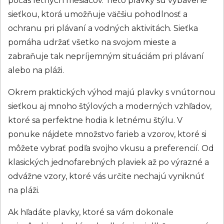
počas letných mesiacov. Tieto plavky sú vybavené
sieťkou, ktorá umožňuje väčšiu pohodlnosť a
ochranu pri plávaní a vodných aktivitách. Sieťka
pomáha udržať všetko na svojom mieste a
zabraňuje tak nepríjemným situáciám pri plávaní
alebo na pláži.
Okrem praktických výhod majú plavky s vnútornou
sieťkou aj mnoho štýlových a moderných vzhľadov,
ktoré sa perfektne hodia k letnému štýlu. V
ponuke nájdete množstvo farieb a vzorov, ktoré si
môžete vybrať podľa svojho vkusu a preferencií. Od
klasických jednofarebných plaviek až po výrazné a
odvážne vzory, ktoré vás určite nechajú vyniknúť
na pláži.
Ak hľadáte plavky, ktoré sa vám dokonale