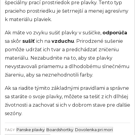
špeciálny prací prostriedok pre plavky. Tento typ
pracieho prostriedku je šetrnejší a menej agresívny
k materiálu plaviek.
Ak máte vo zvyku sušiť plavky v sušičke,
odporúča
sa skôr
sušiť
ich na
vzduchu
. Prirodzené sušenie
pomôže udržať ich tvar a predchádzať zničeniu
materiálu. Nezabudnite na to, aby ste plavky
nevystavovali priamemu a dlhodobému slnečnému
žiareniu, aby sa neznehodnotili farby.
Ak sa riadite týmito základnými pravidlami a správne
sa staráte o svoje plavky, môžete sa tešiť z ich dlhšej
životnosti a zachovať si ich v dobrom stave pre ďalšie
sezóny.
Panske plavky
Boardshortky
Dovolenka pri mori
TAGY