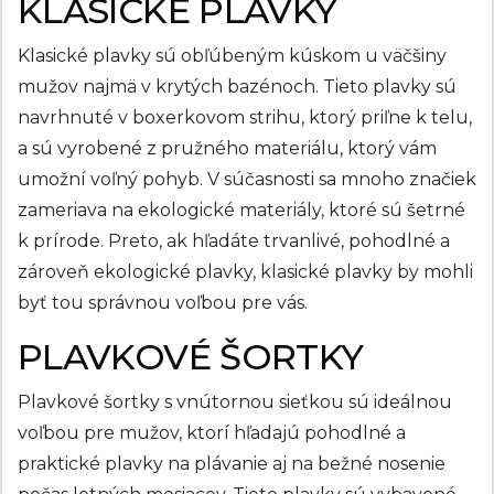
KLASICKÉ PLAVKY
Klasické plavky sú obľúbeným kúskom u väčšiny
mužov najmä v krytých bazénoch. Tieto plavky sú
navrhnuté v boxerkovom strihu, ktorý priľne k telu,
a sú vyrobené z pružného materiálu, ktorý vám
umožní voľný pohyb. V súčasnosti sa mnoho značiek
zameriava na ekologické materiály, ktoré sú šetrné
k prírode. Preto, ak hľadáte trvanlivé, pohodlné a
zároveň ekologické plavky, klasické plavky by mohli
byť tou správnou voľbou pre vás.
PLAVKOVÉ ŠORTKY
Plavkové šortky s vnútornou sieťkou sú ideálnou
voľbou pre mužov, ktorí hľadajú pohodlné a
praktické plavky na plávanie aj na bežné nosenie