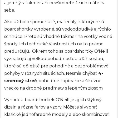
a jemný si takmer ani nevšimnete že ich máte na
sebe.
Ako už bolo spomenuté, materiály, z ktorých sú
boardshortky vyrobené, sú vodoodpudivé a rýchlo
schnúce. Preto sú vhodné takmer na všetky vodné
športy. Ich technické vlastnosti ich na to priamo
predurčujú. Okrem toho sa boardshortky O'Neill
vyznačujú aj veľkou pohodlnosťou a ľahkosťou,
ktoré sú dôležité pre pohodlné a bezproblémové
pohyby v rôznych situáciách. Nesmie chýbať
4-
smerový streč
, pohodlné zapínanie a šikovné
vrecko na drobné predmety s lepeným zipsom.
Výhodou boardshortiek O'Neill je aj ich štýlový
dizajn a rôzne farby a vzory. Môžete si vybrať
klasické jednofarebné modely alebo skombinovať