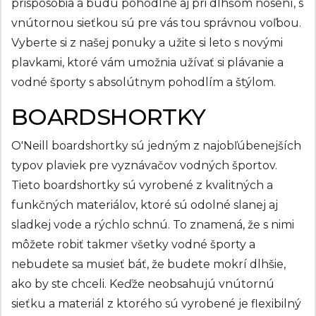
prispôsobia a budú pohodlné aj pri dlhšom nosení, s
vnútornou sieťkou sú pre vás tou správnou voľbou.
Vyberte si z našej ponuky a užite si leto s novými
plavkami, ktoré vám umožnia užívať si plávanie a
vodné športy s absolútnym pohodlím a štýlom.
BOARDSHORTKY
O'Neill boardshortky sú jedným z najobľúbenejších
typov plaviek pre vyznávačov vodných športov.
Tieto boardshortky sú vyrobené z kvalitných a
funkčných materiálov, ktoré sú odolné slanej aj
sladkej vode a rýchlo schnú. To znamená, že s nimi
môžete robiť takmer všetky vodné športy a
nebudete sa musieť báť, že budete mokrí dlhšie,
ako by ste chceli. Keďže neobsahujú vnútornú
sieťku a materiál z ktorého sú vyrobené je flexibilný