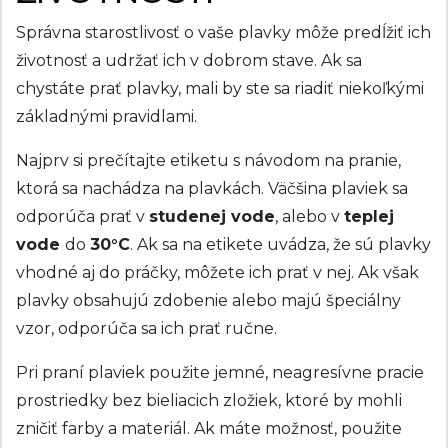
Správna starostlivosť o vaše plavky môže predĺžiť ich
životnosť a udržať ich v dobrom stave. Ak sa
chystáte prať plavky, mali by ste sa riadiť niekoľkými
základnými pravidlami.
Najprv si prečítajte etiketu s návodom na pranie,
ktorá sa nachádza na plavkách. Väčšina plaviek sa
odporúča prať v
studenej vode
, alebo v
teplej
vode
do
30°C
. Ak sa na etikete uvádza, že sú plavky
vhodné aj do práčky, môžete ich prať v nej. Ak však
plavky obsahujú zdobenie alebo majú špeciálny
vzor, odporúča sa ich prať ručne.
Pri praní plaviek použite jemné, neagresívne pracie
prostriedky bez bieliacich zložiek, ktoré by mohli
zničiť farby a materiál. Ak máte možnosť, použite