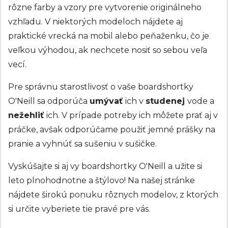
rôzne farby a vzory pre vytvorenie originálneho
vzhľadu. V niektorých modeloch nájdete aj
praktické vrecká na mobil alebo peňaženku, čo je
veľkou výhodou, ak nechcete nosiť so sebou veľa
vecí.
Pre správnu starostlivosť o vaše boardshortky
O'Neill sa odporúča
umývať
ich v
studenej
vode a
nežehliť
ich. V prípade potreby ich môžete prať aj v
práčke, avšak odporúčame použiť jemné prášky na
pranie a vyhnúť sa sušeniu v sušičke.
Vyskúšajte si aj vy boardshortky O'Neill a užite si
leto plnohodnotne a štýlovo! Na našej stránke
nájdete širokú ponuku rôznych modelov, z ktorých
si určite vyberiete tie pravé pre vás.