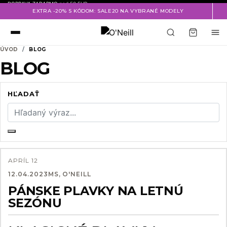
DOPRAVA ZADARMO
nad 50 EUR
EXTRA -20% S KÓDOM: SALE20 NA VYBRANÉ MODELY
ÚVOD
BLOG
BLOG
HĽADAŤ
APRÍL
12
12.04.2023
MS, O'NEILL
PÁNSKE PLAVKY NA LETNÚ
SEZÓNU