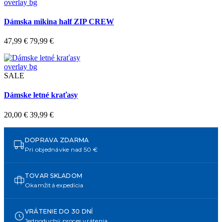
overlay bg
Dámska mikina half ZIP CREW
47,99 €
79,99 €
overlay bg
SALE
Dámske letné kraťasy
20,00 €
39,99 €
DOPRAVA ZDARMA
Pri objednávke nad 50 €
TOVAR SKLADOM
Okamžitá expedícia
VRÁTENIE DO 30 DNÍ
Jednoduchý proces vrátenia