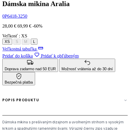
Dámska mikina Aralia
0P6418-3250
28,00 €
69,99 €
-60%
Veľkosť :
XS
XS
S
M
L
Veľkostná tabuľka
Pridať do košíka
Pridať k obľúbeným
Doprava zadarmo nad 50 EUR
Možnosť vrátenia až do 30 dní
Bezpečná platba
POPIS PRODUKTU
Dámska mikina s prešívaným dizajnom a uvoľneným strihom s vysokým
krkom a spadnutými ramennými švami. Výrazný čierny zips vzadu je