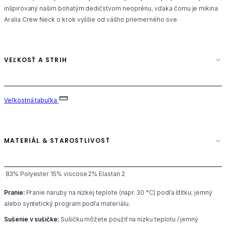
inšpirovaný našim bohatým dedičstvom neoprénu, vďaka čomu je mikina
Aralia Crew Neck o krok vyššie od vášho priemerného sve
VEĽKOSŤ A STRIH
Veľkostná tabuľka
MATERIÁL & STAROSTLIVOSŤ
83% Polyester 15% viscose 2% Elastan 2
Pranie:
Pranie naruby na nízkej teplote (napr. 30 °C) podľa štítku; jemný
alebo syntetický program podľa materiálu.
Sušenie v sušičke:
Sušičku môžete použiť na nízku teplotu / jemný