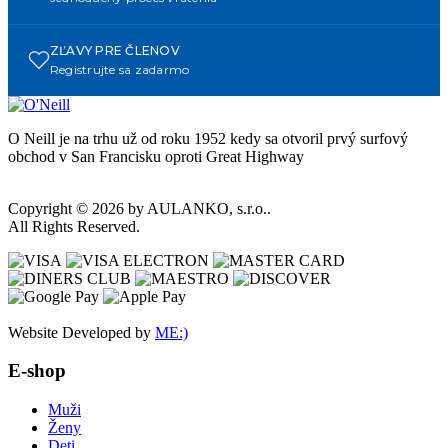
ZĽAVY PRE ČLENOV
Registrujte sa zadarmo
O Neill je na trhu už od roku 1952 kedy sa otvoril prvý surfový
obchod v San Francisku oproti Great Highway
Copyright © 2026 by AULANKO, s.r.o..
All Rights Reserved.
Website Developed by
ME:)
E-shop
Muži
Ženy
Deti