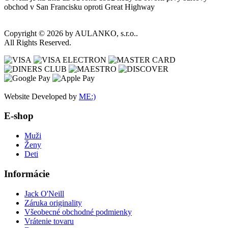
obchod v San Francisku oproti Great Highway
Copyright © 2026 by AULANKO, s.r.o..
All Rights Reserved.
Website Developed by
ME:)
E-shop
Muži
Ženy
Deti
Informácie
Jack O'Neill
Záruka originality
Všeobecné obchodné podmienky
Vrátenie tovaru