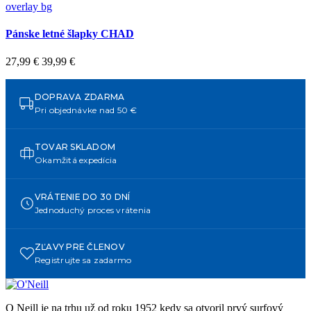
overlay bg
Pánske letné šlapky CHAD
27,99 €
39,99 €
DOPRAVA ZDARMA
Pri objednávke nad 50 €
TOVAR SKLADOM
Okamžitá expedícia
VRÁTENIE DO 30 DNÍ
Jednoduchý proces vrátenia
ZĽAVY PRE ČLENOV
Registrujte sa zadarmo
O Neill je na trhu už od roku 1952 kedy sa otvoril prvý surfový