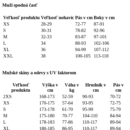
Muži spodná časť
Veľkosť produktu
Veľkosť nohavíc
Pás v cm
Boky v cm
XS
28-29
72-77
87-91
S
30-31
78-82
92-96
M
32-33
83-87
97-101
L
34
88-93
102-106
XL
36
94-99
107-112
XXL
38
100-105
113-118
Mužské skiny a odevy s UV faktorom
Veľkosť
Výška v
Váha v
Hrudník v
Pás v
produktu
cm
kg
cm
cm
2XS
168-173
52-59
90-93
70-72
XS
170-175
57-64
93-95
72-75
S
173-178
61-70
95-99
75-79
M
175-180
70-77
104-110
84-94
L
178-183
77-86
110-117
89-94
XL
180-185
86-95
110-117
89-94