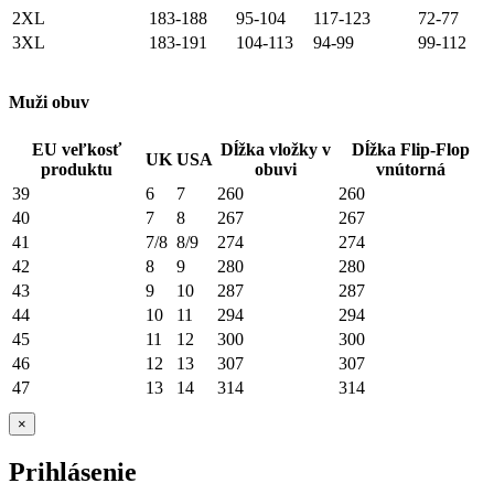
2XL
183-188
95-104
117-123
72-77
3XL
183-191
104-113
94-99
99-112
Muži obuv
EU veľkosť
Dĺžka vložky v
Dĺžka Flip-Flop
UK
USA
produktu
obuvi
vnútorná
39
6
7
260
260
40
7
8
267
267
41
7/8
8/9
274
274
42
8
9
280
280
43
9
10
287
287
44
10
11
294
294
45
11
12
300
300
46
12
13
307
307
47
13
14
314
314
×
Prihlásenie