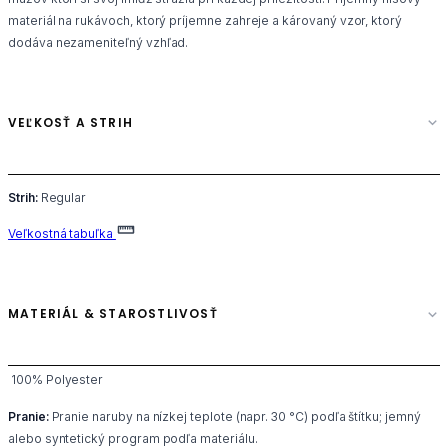
materiál na rukávoch, ktorý príjemne zahreje a károvaný vzor, ktorý
dodáva nezameniteľný vzhľad.
VEĽKOSŤ A STRIH
Strih:
Regular
Veľkostná tabuľka
MATERIÁL & STAROSTLIVOSŤ
100% Polyester
Pranie:
Pranie naruby na nízkej teplote (napr. 30 °C) podľa štítku; jemný
alebo syntetický program podľa materiálu.