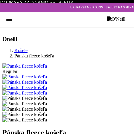
DOPRAVA ZADARMO
nad 50 EUR
EXTRA -20% S KÓDOM: SALE20 NA VYBR
Oneill
Košele
Pánska fleece košeľa
Regular
Pánska fleece košeľa