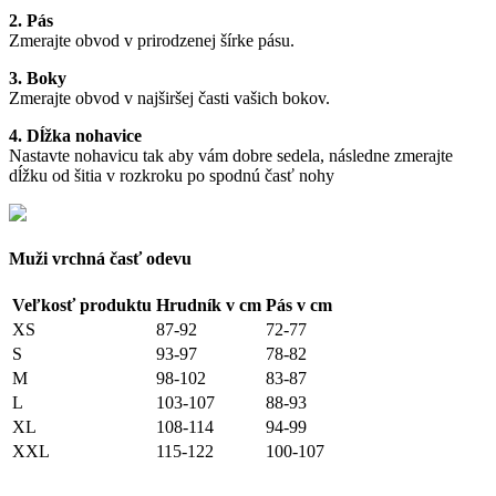
2. Pás
Zmerajte obvod v prirodzenej šírke pásu.
3. Boky
Zmerajte obvod v najširšej časti vašich bokov.
4. Dĺžka nohavice
Nastavte nohavicu tak aby vám dobre sedela, následne zmerajte
dĺžku od šitia v rozkroku po spodnú časť nohy
Muži vrchná časť odevu
Veľkosť produktu
Hrudník v cm
Pás v cm
XS
87-92
72-77
S
93-97
78-82
M
98-102
83-87
L
103-107
88-93
XL
108-114
94-99
XXL
115-122
100-107