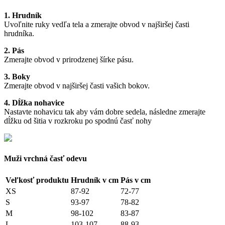
1. Hrudník
Uvoľnite ruky vedľa tela a zmerajte obvod v najširšej časti
hrudníka.
2. Pás
Zmerajte obvod v prirodzenej šírke pásu.
3. Boky
Zmerajte obvod v najširšej časti vašich bokov.
4. Dĺžka nohavice
Nastavte nohavicu tak aby vám dobre sedela, následne zmerajte
dĺžku od šitia v rozkroku po spodnú časť nohy
Muži vrchná časť odevu
Veľkosť produktu
Hrudník v cm
Pás v cm
XS
87-92
72-77
S
93-97
78-82
M
98-102
83-87
L
103-107
88-93