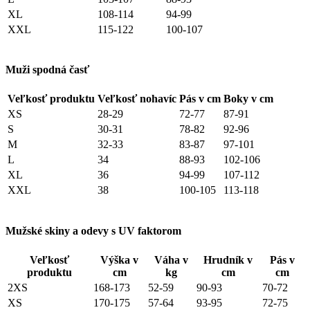
XL
108-114
94-99
XXL
115-122
100-107
Muži spodná časť
Veľkosť produktu
Veľkosť nohavíc
Pás v cm
Boky v cm
XS
28-29
72-77
87-91
S
30-31
78-82
92-96
M
32-33
83-87
97-101
L
34
88-93
102-106
XL
36
94-99
107-112
XXL
38
100-105
113-118
Mužské skiny a odevy s UV faktorom
Veľkosť
Výška v
Váha v
Hrudník v
Pás v
produktu
cm
kg
cm
cm
2XS
168-173
52-59
90-93
70-72
XS
170-175
57-64
93-95
72-75