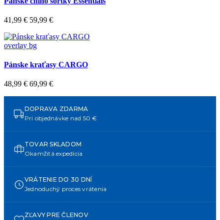
Pánske chino šortky Essentials
41,99 €
59,99 €
overlay bg
Pánske kraťasy CARGO
48,99 €
69,99 €
DOPRAVA ZDARMA
Pri objednávke nad 50 €
TOVAR SKLADOM
Okamžitá expedícia
VRÁTENIE DO 30 DNÍ
Jednoduchý proces vrátenia
ZĽAVY PRE ČLENOV