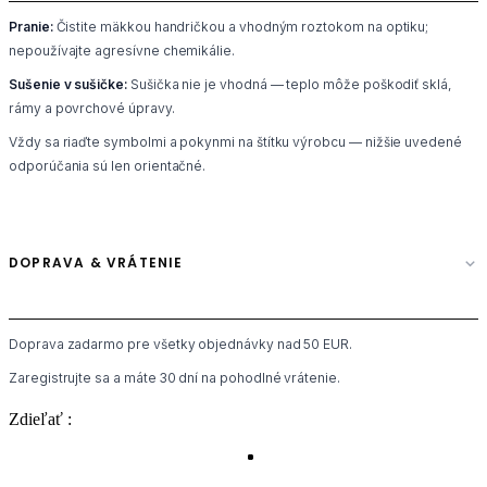
Pranie:
Čistite mäkkou handričkou a vhodným roztokom na optiku;
nepoužívajte agresívne chemikálie.
Sušenie v sušičke:
Sušička nie je vhodná — teplo môže poškodiť sklá,
rámy a povrchové úpravy.
Vždy sa riaďte symbolmi a pokynmi na štítku výrobcu — nižšie uvedené
odporúčania sú len orientačné.
DOPRAVA & VRÁTENIE
Doprava zadarmo pre všetky objednávky nad 50 EUR.
Zaregistrujte sa a máte 30 dní na pohodlné vrátenie.
Zdieľať :