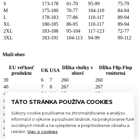
S
173-178
61-70
95-99
75-79
M
175-180
70-77
104-110
84-94
L
178-183
77-86
110-117
89-94
XL
180-185
86-95
110-117
89-94
2XL
183-188
95-104
117-123
72-77
3XL
183-191
104-113
94-99
99-112
Muži obuv
EU veľkosť
Dĺžka vložky v
Dĺžka Flip-Flop
UK
USA
produktu
obuvi
vnútorná
39
6
7
260
260
40
7
8
267
267
41
7/8
8/9
274
274
42
8
9
280
280
TÁTO STRÁNKA POUŽÍVA COOKIES
43
9
10
287
287
Súbory cookie používame na zhromažďovanie a analýzu
44
10
11
294
294
informácií o výkone a používaní stránok, na poskytovanie funkcií
45
11
12
300
300
sociálnych médií a na vylepšenie a prispôsobenie obsahu a
46
12
13
307
307
reklám.
Viac o cookies
47
13
14
314
314