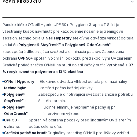
POPIS PRODUKTU
Pánske tričko O'Neill Hybrid UPF 50+ Polygiene Graphic T-Shirt je
všestranný kúsok navrhnutý pre každodenné nosenie aj tréningové
session. Technológia
O'Neill Hyperdry
efektívne odvádza vlhkosť od tela,
zatiaľ čo
Polygiene® StayFresh™
a
Polygiene® OdorCrunch™
zabezpečujú dlhotrvajúcu svežosť a elimináciu pachov. Zabudovaná
ochrana
UPF 50+
spoľahlivo chráni pokožku pred škodlivým UV žiarením.
Grafická potlač značky O'Neill na hrudi doladí každý outfit. Vyrobené z
87
% recyklovaného polyesteru a 13 % elastánu
.
O'Neill Hyperdry
Efektívne odvádza vlhkosť od tela pre maximálny
technológia:
komfort počas každej aktivity.
Polygiene®
Zabezpečuje dlhotrvajúcu svežosť a znižuje potrebu
StayFresh™:
častého prania.
Polygiene®
Účinne eliminuje nepríjemné pachy aj pri
OdorCrunch™:
intenzívnom výkone.
UPF 50+
Spoľahlivá ochrana pokožky pred škodlivým UV žiarením
ochrana:
počas celého dňa.
Grafická potlač na hrudi:
Originálny branding O'Neill pre štýlový vzhľad.