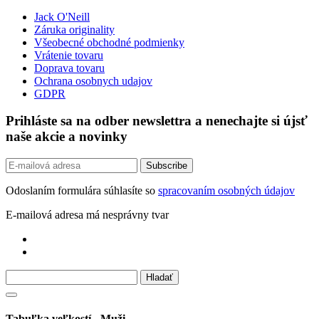
Jack O'Neill
Záruka originality
Všeobecné obchodné podmienky
Vrátenie tovaru
Doprava tovaru
Ochrana osobnych udajov
GDPR
Prihláste sa na odber newslettra a nenechajte si újsť
naše akcie a novinky
Odoslaním formulára súhlasíte so
spracovaním osobných údajov
E-mailová adresa má nesprávny tvar
Tabuľka veľkostí - Muži