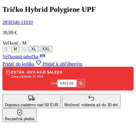
Tričko Hybrid Polygiene UPF
2850340-11010
39,99 €
Veľkosť :
M
S
M
L
XL
XXL
Veľkostná tabuľka
Pridať do košíka
Pridať k obľúbeným
EXTRA -20% kód: SALE20
Cena s kódom: 31,99 €
Kód
SALE20
Doprava zadarmo nad 50 EUR
Možnosť vrátenia až do 30 dní
Bezpečná platba