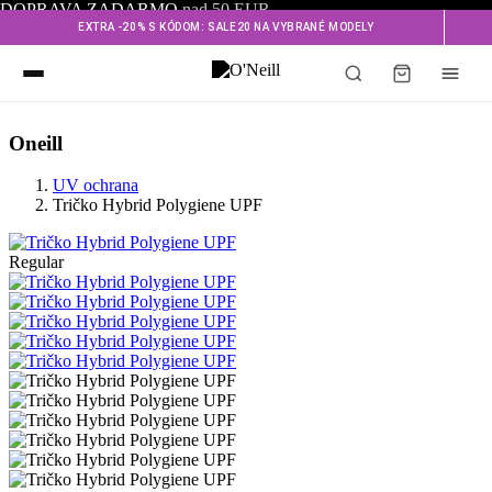
DOPRAVA ZADARMO
nad 50 EUR
EXTRA -20% S KÓDOM: SALE20 NA VYBRANÉ MODELY
Oneill
UV ochrana
Tričko Hybrid Polygiene UPF
Regular