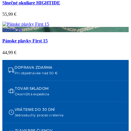
Slnečné okuliare HIGHTIDE
55,99 €
overlay bg
Pánske plavky First 15
44,99 €
DOPRAVA ZDARMA
Pri objednávke nad 50 €
TOVAR SKLADOM
Okamžitá expedícia
VRÁTENIE DO 30 DNÍ
Jednoduchý proces vrátenia
ZĽAVY PRE ČLENOV