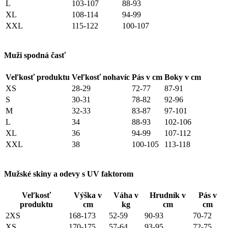
L
103-107
88-93
XL
108-114
94-99
XXL
115-122
100-107
Muži spodná časť
Veľkosť produktu
Veľkosť nohavíc
Pás v cm
Boky v cm
XS
28-29
72-77
87-91
S
30-31
78-82
92-96
M
32-33
83-87
97-101
L
34
88-93
102-106
XL
36
94-99
107-112
XXL
38
100-105
113-118
Mužské skiny a odevy s UV faktorom
Veľkosť
Výška v
Váha v
Hrudník v
Pás v
produktu
cm
kg
cm
cm
2XS
168-173
52-59
90-93
70-72
XS
170-175
57-64
93-95
72-75