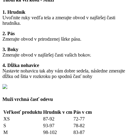
1. Hrudník
Uvoľnite ruky vedľa tela a zmerajte obvod v najširšej časti
hrudníka.
2. Pás
Zmerajte obvod v prirodzenej šírke pásu.
3. Boky
Zmerajte obvod v najširšej časti vašich bokov.
4. Dĺžka nohavice
Nastavte nohavicu tak aby vám dobre sedela, následne zmerajte
dĺžku od šitia v rozkroku po spodnú časť nohy
Muži vrchná časť odevu
Veľkosť produktu
Hrudník v cm
Pás v cm
XS
87-92
72-77
S
93-97
78-82
M
98-102
83-87