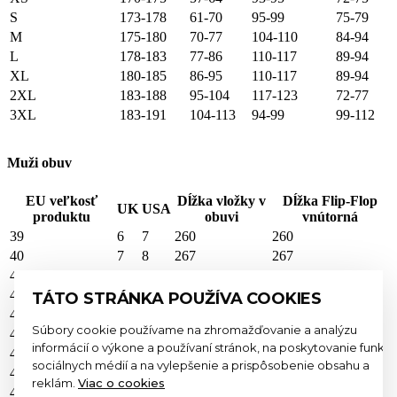
S
173-178
61-70
95-99
75-79
M
175-180
70-77
104-110
84-94
L
178-183
77-86
110-117
89-94
XL
180-185
86-95
110-117
89-94
2XL
183-188
95-104
117-123
72-77
3XL
183-191
104-113
94-99
99-112
Muži obuv
EU veľkosť
Dĺžka vložky v
Dĺžka Flip-Flop
UK
USA
produktu
obuvi
vnútorná
39
6
7
260
260
40
7
8
267
267
41
7/8
8/9
274
274
42
8
9
280
280
TÁTO STRÁNKA POUŽÍVA COOKIES
43
9
10
287
287
Súbory cookie používame na zhromažďovanie a analýzu
44
10
11
294
294
informácií o výkone a používaní stránok, na poskytovanie funkcií
45
11
12
300
300
sociálnych médií a na vylepšenie a prispôsobenie obsahu a
46
12
13
307
307
reklám.
Viac o cookies
47
13
14
314
314