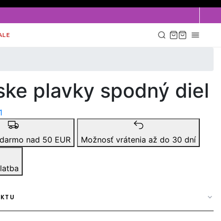
ALE
ke plavky spodný diel
1
adarmo nad 50 EUR
Možnosť vrátenia až do 30 dní
latba
UKTU