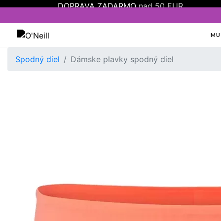
DOPRAVA ZADARMO
nad 50 EUR
MU
Oneill
Spodný diel
Dámske plavky spodný diel