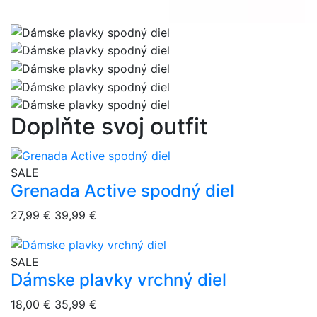
Doplňte svoj outfit
overlay bg
SALE
Grenada Active spodný diel
27,99 €
39,99 €
overlay bg
SALE
Dámske plavky vrchný diel
18,00 €
35,99 €