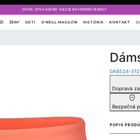
EXTRA -20% S KÓDOM: SALE20 NA VYBRANÉ MODELY
ŽI
ŽENY
DETI
O'NEILL MAGAZÍN
HISTÓRIA
KONTAKT
S
Dáms
0A8524-312
Doprava z
Bezpečná p
POPIS PROD