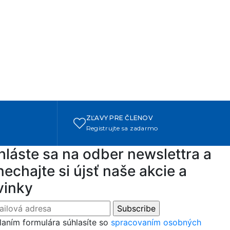
ZĽAVY PRE ČLENOV
Registrujte sa zadarmo
hláste sa na odber newslettra a
echajte si újsť naše akcie a
vinky
aním formulára súhlasíte so
spracovaním osobných