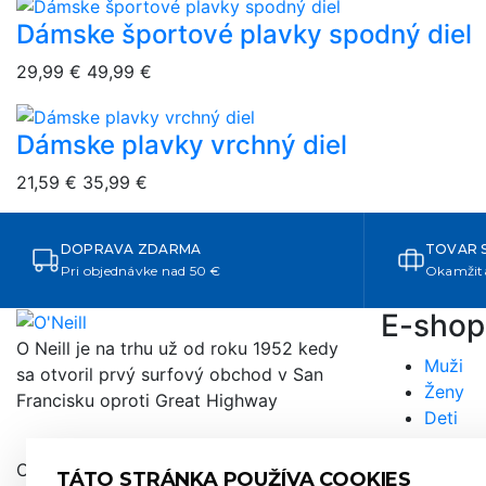
Dámske športové plavky spodný diel
overlay bg
29,99 €
49,99 €
Dámske plavky vrchný diel
overlay bg
21,59 €
35,99 €
DOPRAVA ZDARMA
TOVAR 
Pri objednávke nad 50 €
Okamžitá
E-shop
O Neill je na trhu už od roku 1952 kedy
Muži
sa otvoril prvý surfový obchod v San
Ženy
Francisku oproti Great Highway
Deti
Copyright © 2026 by AULANKO, s.r.o..
TÁTO STRÁNKA POUŽÍVA COOKIES