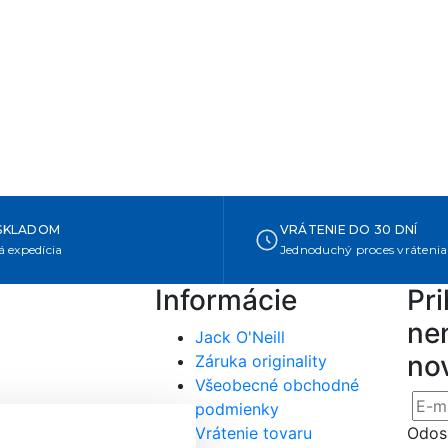
SKLADOM
VRÁTENIE DO 30 DNÍ
 expedícia
Jednoduchý proces vrátenia
Informácie
Pri
nen
Jack O'Neill
no
Záruka originality
Všeobecné obchodné
podmienky
Vrátenie tovaru
Odosl