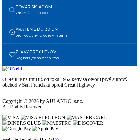
TOVAR SKLADOM
Okamžitá expedícia
VRÁTENIE DO 30 DNÍ
Jednoduchý proces vrátenia
ZĽAVY PRE ČLENOV
Registrujte sa zadarmo
O Neill je na trhu už od roku 1952 kedy sa otvoril prvý surfový
obchod v San Francisku oproti Great Highway
Copyright © 2026 by AULANKO, s.r.o..
All Rights Reserved.
Website Developed by
ME:)