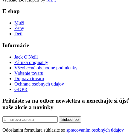
E-shop
Muži
Ženy
Deti
Informácie
Jack O'Neill
Záruka originality
Všeobecné obchodné podmienky
Vrátenie tovaru
Doprava tovaru
Ochrana osobnych udajov
GDPR
Prihláste sa na odber newslettra a nenechajte si újsť
naše akcie a novinky
Odoslaním formulára súhlasíte so
spracovaním osobných údajov