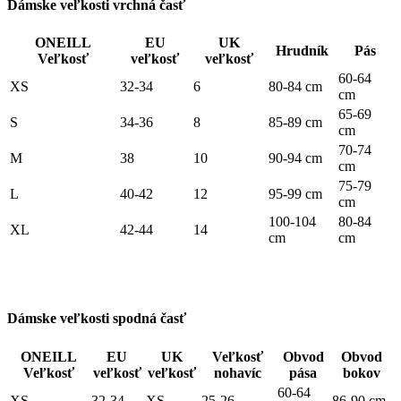
Dámske veľkosti vrchná časť
ONEILL
EU
UK
Hrudník
Pás
Veľkosť
veľkosť
veľkosť
60-64
XS
32-34
6
80-84 cm
cm
65-69
S
34-36
8
85-89 cm
cm
70-74
M
38
10
90-94 cm
cm
75-79
L
40-42
12
95-99 cm
cm
100-104
80-84
XL
42-44
14
cm
cm
Dámske veľkosti spodná časť
ONEILL
EU
UK
Veľkosť
Obvod
Obvod
Veľkosť
veľkosť
veľkosť
nohavíc
pása
bokov
60-64
XS
32-34
XS
25-26
86-90 cm