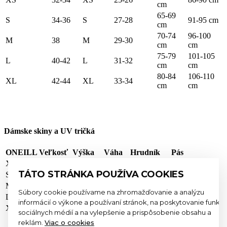
cm
65-69
S
34-36
S
27-28
91-95 cm
cm
70-74
96-100
M
38
M
29-30
cm
cm
75-79
101-105
L
40-42
L
31-32
cm
cm
80-84
106-110
XL
42-44
XL
33-34
cm
cm
Dámske skiny a UV tričká
ONEILL Veľkosť
Výška
Váha
Hrudník
Pás
XS
163-168
50-57 kg
80-85 cm
66-71 cm
TÁTO STRÁNKA POUŽÍVA COOKIES
S
165-170
54-61 kg
83-88 cm
69-74 cm
M
168-173
59-68 kg
86-91 cm
74-77 cm
Súbory cookie používame na zhromažďovanie a analýzu
L
170-175
64-78 kg
90-95 cm
77-81 cm
informácií o výkone a používaní stránok, na poskytovanie funkcií
XL
173-178
68-77 kg
94-99 cm
79-85 cm
sociálnych médií a na vylepšenie a prispôsobenie obsahu a
reklám.
Viac o cookies