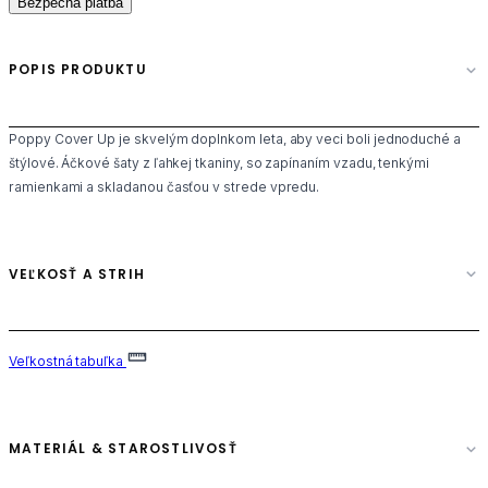
Bezpečná platba
POPIS PRODUKTU
Poppy Cover Up je skvelým doplnkom leta, aby veci boli jednoduché a
štýlové. Áčkové šaty z ľahkej tkaniny, so zapínaním vzadu, tenkými
ramienkami a skladanou časťou v strede vpredu.
VEĽKOSŤ A STRIH
Veľkostná tabuľka
MATERIÁL & STAROSTLIVOSŤ