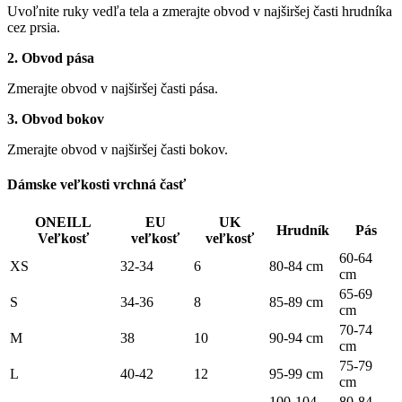
Uvoľnite ruky vedľa tela a zmerajte obvod v najširšej časti hrudníka
cez prsia.
2. Obvod pása
Zmerajte obvod v najširšej časti pása.
3. Obvod bokov
Zmerajte obvod v najširšej časti bokov.
Dámske veľkosti vrchná časť
ONEILL
EU
UK
Hrudník
Pás
Veľkosť
veľkosť
veľkosť
60-64
XS
32-34
6
80-84 cm
cm
65-69
S
34-36
8
85-89 cm
cm
70-74
M
38
10
90-94 cm
cm
75-79
L
40-42
12
95-99 cm
cm
100-104
80-84