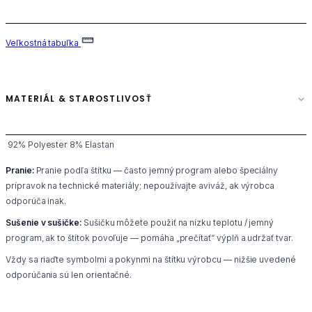
Veľkostná tabuľka
MATERIÁL & STAROSTLIVOSŤ
92% Polyester 8% Elastan
Pranie:
Pranie podľa štítku — často jemný program alebo špeciálny
prípravok na technické materiály; nepoužívajte aviváž, ak výrobca
odporúča inak.
Sušenie v sušičke:
Sušičku môžete použiť na nízku teplotu / jemný
program, ak to štítok povoľuje — pomáha „prečítať“ výplň a udržať tvar.
Vždy sa riaďte symbolmi a pokynmi na štítku výrobcu — nižšie uvedené
odporúčania sú len orientačné.