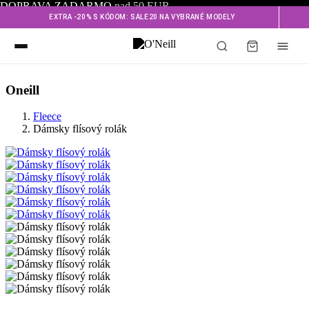
DOPRAVA ZADARMO
nad 50 EUR
EXTRA -20% S KÓDOM: SALE20 NA VYBRANÉ MODELY
Oneill
Fleece
Dámsky flísový rolák