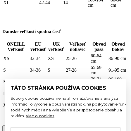
XL
42-44
14
cm
cm
Dámske veľkosti spodná časť
ONEILL
EU
UK
Veľkosť
Obvod
Obvod
Veľkosť
veľkosť
veľkosť
nohavíc
pása
bokov
60-64
XS
32-34
XS
25-26
86-90 cm
cm
65-69
S
34-36
S
27-28
91-95 cm
cm
70-74
96-100
M
38
M
29-30
cm
cm
TÁTO STRÁNKA POUŽÍVA COOKIES
75-79
101-105
L
40-42
L
31-32
cm
cm
Súbory cookie používame na zhromažďovanie a analýzu
80-84
106-110
informácií o výkone a používaní stránok, na poskytovanie funkcií
XL
42-44
XL
33-34
cm
cm
sociálnych médií a na vylepšenie a prispôsobenie obsahu a
reklám.
Viac o cookies
×