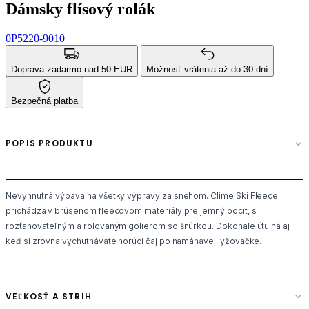
Dámsky flísový rolák
0P5220-9010
Doprava zadarmo nad 50 EUR
Možnosť vrátenia až do 30 dní
Bezpečná platba
POPIS PRODUKTU
Nevyhnutná výbava na všetky výpravy za snehom. Clime Ski Fleece
prichádza v brúsenom fleecovom materiály pre jemný pocit, s
rozťahovateľným a rolovaným golierom so šnúrkou. Dokonale útulná aj
keď si zrovna vychutnávate horúci čaj po namáhavej lyžovačke.
VEĽKOSŤ A STRIH