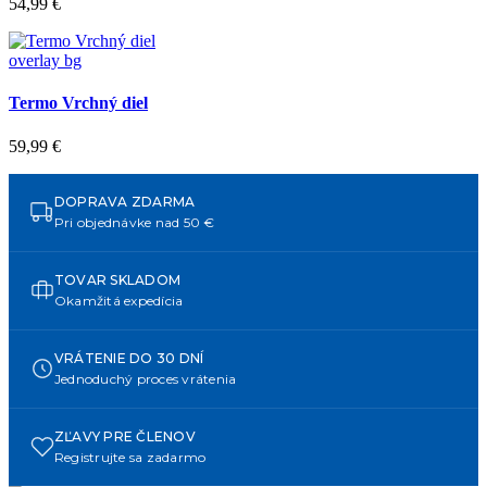
54,99 €
overlay bg
Termo Vrchný diel
59,99 €
DOPRAVA ZDARMA
Pri objednávke nad 50 €
TOVAR SKLADOM
Okamžitá expedícia
VRÁTENIE DO 30 DNÍ
Jednoduchý proces vrátenia
ZĽAVY PRE ČLENOV
Registrujte sa zadarmo