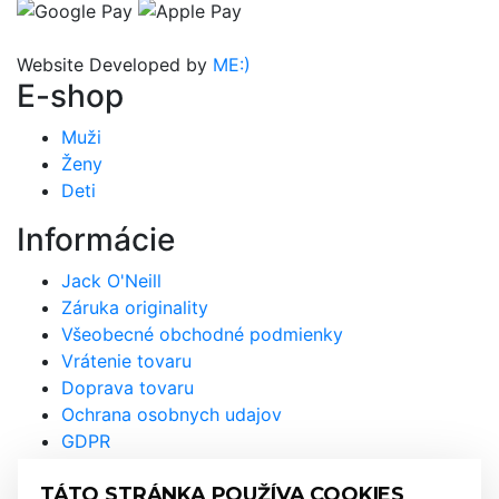
Website Developed by
ME:)
E-shop
Muži
Ženy
Deti
Informácie
Jack O'Neill
Záruka originality
Všeobecné obchodné podmienky
Vrátenie tovaru
Doprava tovaru
Ochrana osobnych udajov
GDPR
Prihláste sa na odber
TÁTO STRÁNKA POUŽÍVA COOKIES