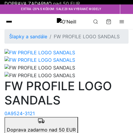
DOPRAVA ZADARMO
nad 50 EUR
EXTRA -20% S KÓDOM: SALE20 NA VYBRANÉ MODELY
Oneill
Šlapky a sandále
FW PROFILE LOGO SANDALS
FW PROFILE LOGO
SANDALS
0A9524-3121
Doprava zadarmo nad 50 EUR