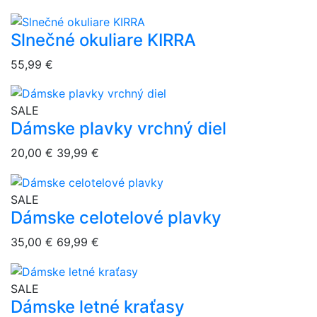
Slnečné okuliare KIRRA
overlay bg
55,99 €
overlay bg
SALE
Dámske plavky vrchný diel
20,00 €
39,99 €
overlay bg
SALE
Dámske celotelové plavky
35,00 €
69,99 €
overlay bg
SALE
Dámske letné kraťasy