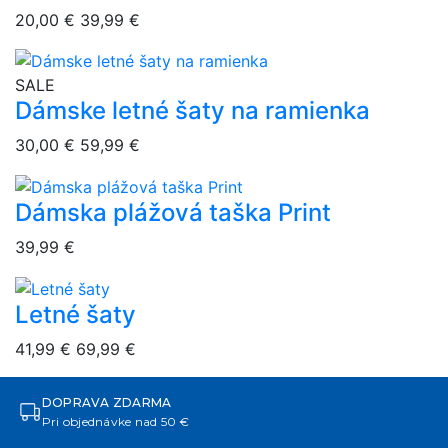
20,00 €
39,99 €
overlay bg
SALE
Dámske letné šaty na ramienka
30,00 €
59,99 €
Dámska plážová taška Print
overlay bg
39,99 €
Letné šaty
overlay bg
41,99 €
69,99 €
DOPRAVA ZDARMA
Pri objednávke nad 50 €