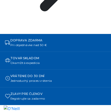
DOPRAVA ZDARMA
Pri objednávke nad 50 €
TOVAR SKLADOM
Okamžitá expedícia
VRÁTENIE DO 30 DNÍ
Jednoduchý proces vrátenia
ZĽAVY PRE ČLENOV
Registrujte sa zadarmo