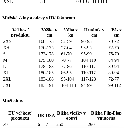
XXL
38
100-105
113-118
Mužské skiny a odevy s UV faktorom
Veľkosť
Výška v
Váha v
Hrudník v
Pás v
produktu
cm
kg
cm
cm
2XS
168-173
52-59
90-93
70-72
XS
170-175
57-64
93-95
72-75
S
173-178
61-70
95-99
75-79
M
175-180
70-77
104-110
84-94
L
178-183
77-86
110-117
89-94
XL
180-185
86-95
110-117
89-94
2XL
183-188
95-104
117-123
72-77
3XL
183-191
104-113
94-99
99-112
Muži obuv
EU veľkosť
Dĺžka vložky v
Dĺžka Flip-Flop
UK
USA
produktu
obuvi
vnútorná
39
6
7
260
260