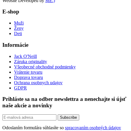
Website Developed by
ME:)
E-shop
Muži
Ženy
Deti
Informácie
Jack O'Neill
Záruka originality
Všeobecné obchodné podmienky
Vrátenie tovaru
Doprava tovaru
Ochrana osobnych udajov
GDPR
Prihláste sa na odber newslettra a nenechajte si újsť
naše akcie a novinky
Odoslaním formulára súhlasíte so
spracovaním osobných údajov