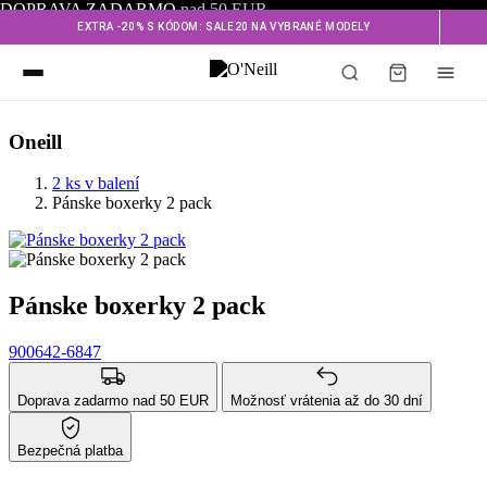
DOPRAVA ZADARMO
nad 50 EUR
EXTRA -20% S KÓDOM: SALE20 NA VYBRANÉ MODELY
Oneill
2 ks v balení
Pánske boxerky 2 pack
Pánske boxerky 2 pack
900642-6847
Doprava zadarmo nad 50 EUR
Možnosť vrátenia až do 30 dní
Bezpečná platba