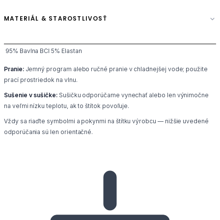
MATERIÁL & STAROSTLIVOSŤ
95% Bavlna BCI 5% Elastan
Pranie:
Jemný program alebo ručné pranie v chladnejšej vode; použite
prací prostriedok na vlnu.
Sušenie v sušičke:
Sušičku odporúčame vynechať alebo len výnimočne
na veľmi nízku teplotu, ak to štítok povoľuje.
Vždy sa riaďte symbolmi a pokynmi na štítku výrobcu — nižšie uvedené
odporúčania sú len orientačné.