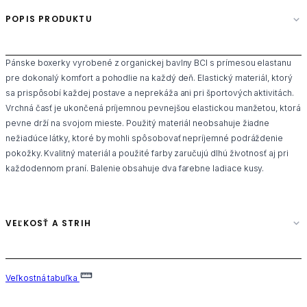
POPIS PRODUKTU
Pánske boxerky vyrobené z organickej bavlny BCI s prímesou elastanu
pre dokonalý komfort a pohodlie na každý deň. Elastický materiál, ktorý
sa prispôsobí každej postave a neprekáža ani pri športových aktivitách.
Vrchná časť je ukončená príjemnou pevnejšou elastickou manžetou, ktorá
pevne drží na svojom mieste. Použitý materiál neobsahuje žiadne
nežiadúce látky, ktoré by mohli spôsobovať nepríjemné podráždenie
pokožky. Kvalitný materiál a použité farby zaručujú dlhú životnosť aj pri
každodennom praní. Balenie obsahuje dva farebne ladiace kusy.
VEĽKOSŤ A STRIH
Veľkostná tabuľka