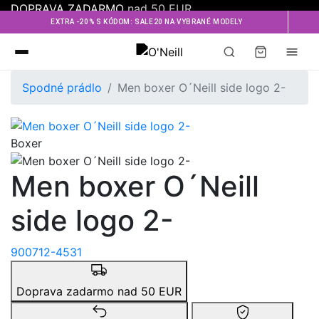
DOPRAVA ZADARMO
nad 50 EUR
EXTRA -20% S KÓDOM: SALE20 NA VYBRANÉ MODELY
Oneill
Spodné prádlo
Men boxer O´Neill side logo 2-
Boxer
Men boxer O´Neill
side logo 2-
900712-4531
Doprava zadarmo nad 50 EUR