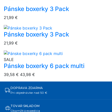
Pánske boxerky 3 Pack
overlay bg
21,99 €
Pánske boxerky 3 Pack
overlay bg
21,99 €
overlay bg
SALE
Pánske boxerky 6 pack multi
39,58 €
43,98 €
DOPRAVA ZDARMA
Pri objednávke nad 50 €
TOVAR SKLADOM
Okamžitá expedícia