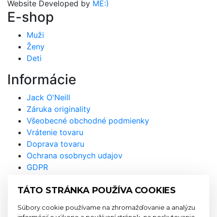
Website Developed by
ME:)
E-shop
Muži
Ženy
Deti
Informácie
Jack O'Neill
Záruka originality
Všeobecné obchodné podmienky
Vrátenie tovaru
Doprava tovaru
Ochrana osobnych udajov
GDPR
Prihláste sa na odber
TÁTO STRÁNKA POUŽÍVA COOKIES
newslettra a nenechajte si újsť
Súbory cookie používame na zhromažďovanie a analýzu