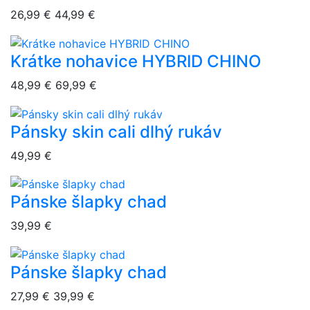
26,99 €
44,99 €
Krátke nohavice HYBRID CHINO
overlay bg
48,99 €
69,99 €
Pánsky skin cali dlhý rukáv
overlay bg
49,99 €
Pánske šlapky chad
overlay bg
39,99 €
Pánske šlapky chad
overlay bg
27,99 €
39,99 €