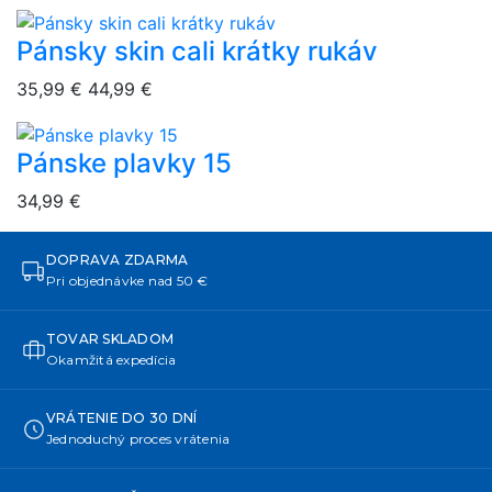
Pánsky skin cali krátky rukáv
overlay bg
35,99 €
44,99 €
Pánske plavky 15
overlay bg
34,99 €
DOPRAVA ZDARMA
Pri objednávke nad 50 €
TOVAR SKLADOM
Okamžitá expedícia
VRÁTENIE DO 30 DNÍ
Jednoduchý proces vrátenia