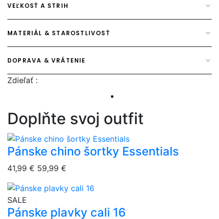
VEĽKOSŤ A STRIH
MATERIÁL & STAROSTLIVOSŤ
DOPRAVA & VRÁTENIE
Zdieľať :
Doplňte svoj outfit
Pánske chino šortky Essentials
overlay bg
41,99 €
59,99 €
overlay bg
SALE
Pánske plavky cali 16