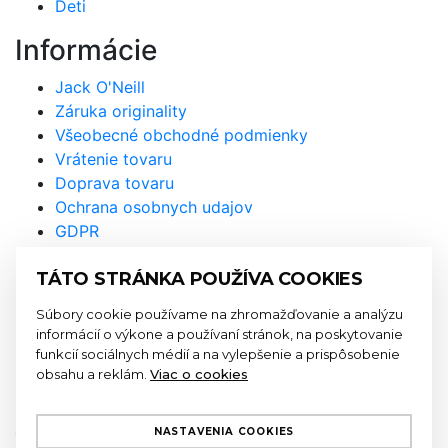
Deti
Informácie
Jack O'Neill
Záruka originality
Všeobecné obchodné podmienky
Vrátenie tovaru
Doprava tovaru
Ochrana osobnych udajov
GDPR
Prihláste sa na odber
TÁTO STRÁNKA POUŽÍVA COOKIES
newslettra a nenechajte si újsť
Súbory cookie používame na zhromažďovanie a analýzu
naše akcie a novinky
informácií o výkone a používaní stránok, na poskytovanie
funkcií sociálnych médií a na vylepšenie a prispôsobenie
obsahu a reklám.
Viac o cookies
Odoslaním formulára súhlasíte so
spracovaním
osobných údajov
NASTAVENIA COOKIES