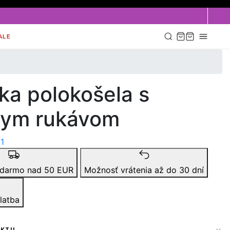
ALE
ka polokošela s
kym rukávom
1
adarmo nad 50 EUR
Možnosť vrátenia až do 30 dní
latba
UKTU