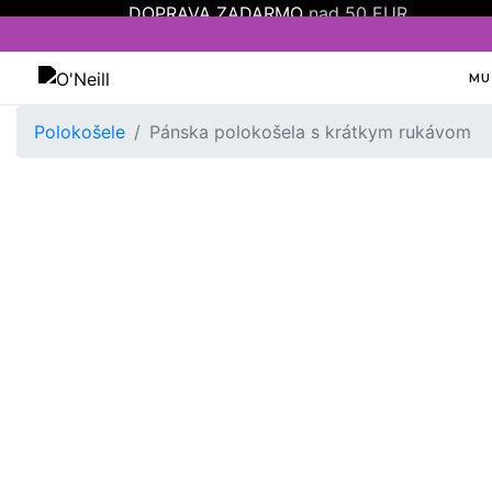
DOPRAVA ZADARMO
nad 50 EUR
MU
Oneill
Polokošele
Pánska polokošela s krátkym rukávom