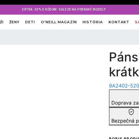
EXTRA -20% S KÓDOM: SALE20 NA VYBRANÉ MODELY
ŽI
ŽENY
DETI
O'NEILL MAGAZÍN
HISTÓRIA
KONTAKT
S
Páns
krát
9A2402-520
Doprava z
Bezpečná p
POPIS PROD