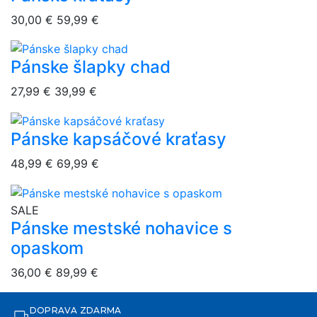
30,00 €
59,99 €
Pánske šlapky chad
overlay bg
27,99 €
39,99 €
Pánske kapsáčové kraťasy
overlay bg
48,99 €
69,99 €
overlay bg
SALE
Pánske mestské nohavice s
opaskom
36,00 €
89,99 €
DOPRAVA ZDARMA