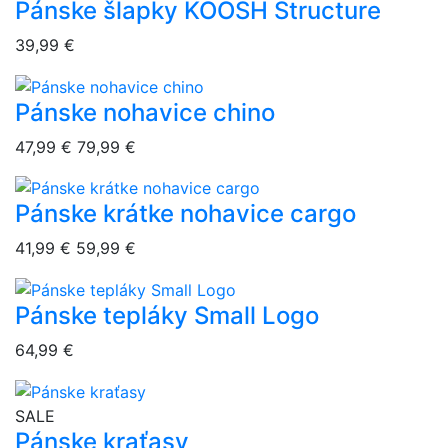
Pánske šlapky KOOSH Structure
overlay bg
39,99 €
Pánske nohavice chino
overlay bg
47,99 €
79,99 €
Pánske krátke nohavice cargo
overlay bg
41,99 €
59,99 €
Pánske tepláky Small Logo
overlay bg
64,99 €
overlay bg
SALE
Pánske kraťasy