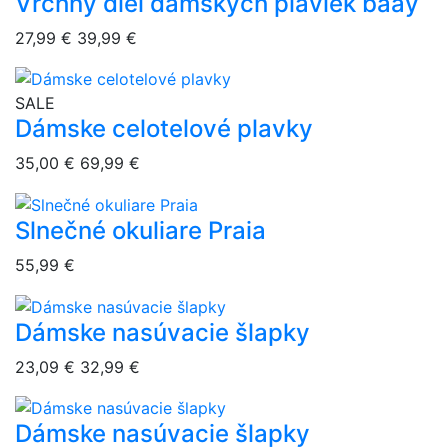
Vrchný diel dámskych plaviek baay
overlay bg
27,99 €
39,99 €
overlay bg
SALE
Dámske celotelové plavky
35,00 €
69,99 €
Slnečné okuliare Praia
overlay bg
55,99 €
Dámske nasúvacie šlapky
overlay bg
23,09 €
32,99 €
Dámske nasúvacie šlapky
overlay bg