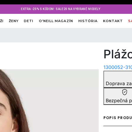
EXTRA -20% S KÓDOM: SALE20 NA VYBRANÉ MODELY
ŽI
ŽENY
DETI
O'NEILL MAGAZÍN
HISTÓRIA
KONTAKT
S
Pláž
1300052-31
Doprava z
Bezpečná p
POPIS PROD