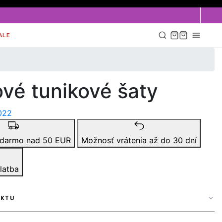
ALE
ové tunikové šaty
022
adarmo nad 50 EUR
Možnosť vrátenia až do 30 dní
latba
UKTU