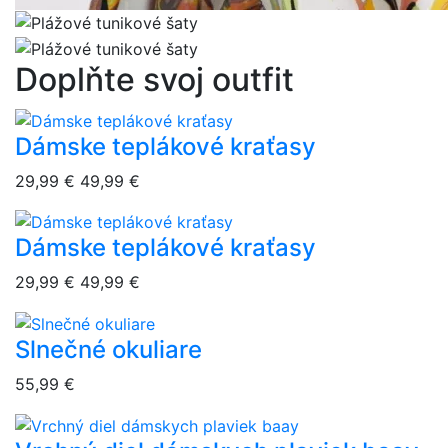
Doplňte svoj outfit
Dámske teplákové kraťasy
overlay bg
29,99 €
49,99 €
Dámske teplákové kraťasy
overlay bg
29,99 €
49,99 €
Slnečné okuliare
overlay bg
55,99 €