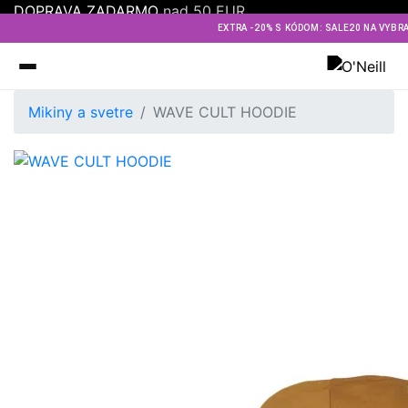
DOPRAVA ZADARMO
nad 50 EUR
EXTRA -20% S KÓDOM: SALE20 NA VYBR
Oneill
Mikiny a svetre
WAVE CULT HOODIE