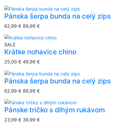
Pánska šerpa bunda na celý zips
overlay bg
62,99 €
89,99 €
overlay bg
SALE
Krátke nohavice chino
25,00 €
49,99 €
Pánska šerpa bunda na celý zips
overlay bg
62,99 €
89,99 €
Pánske tričko s dlhým rukávom
overlay bg
23,99 €
39,99 €