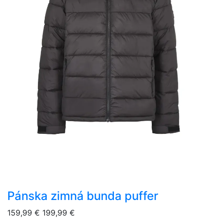
Pánska zimná bunda puffer
overlay bg
159,99 €
199,99 €