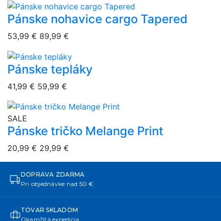
Pánske nohavice cargo Tapered
overlay bg
53,99 €
89,99 €
Pánske tepláky
overlay bg
41,99 €
59,99 €
overlay bg
SALE
Pánske tričko Melange Print
20,99 €
29,99 €
DOPRAVA ZDARMA
Pri objednávke nad 50 €
TOVAR SKLADOM
Okamžitá expedícia