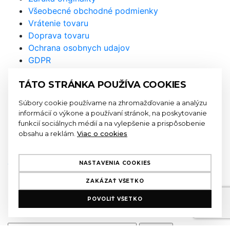
Všeobecné obchodné podmienky
Vrátenie tovaru
Doprava tovaru
Ochrana osobnych udajov
GDPR
Prihláste sa na odber
TÁTO STRÁNKA POUŽÍVA COOKIES
newslettra a nenechajte si újsť
Súbory cookie používame na zhromažďovanie a analýzu
naše akcie a novinky
informácií o výkone a používaní stránok, na poskytovanie
funkcií sociálnych médií a na vylepšenie a prispôsobenie
obsahu a reklám.
Viac o cookies
Odoslaním formulára súhlasíte so
spracovaním
osobných údajov
NASTAVENIA COOKIES
ZAKÁZAŤ VŠETKO
E-mailová adresa má nesprávny tvar
POVOLIŤ VŠETKO