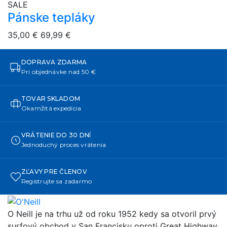
overlay bg
SALE
Pánske tepláky
35,00 €
69,99 €
DOPRAVA ZDARMA
Pri objednávke nad 50 €
TOVAR SKLADOM
Okamžitá expedícia
VRÁTENIE DO 30 DNÍ
Jednoduchý proces vrátenia
ZĽAVY PRE ČLENOV
Registrujte sa zadarmo
O Neill je na trhu už od roku 1952 kedy sa otvoril prvý
surfový obchod v San Francisku oproti Great Highway