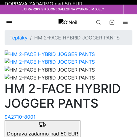
DOPRAVA ZADARMO
nad 50 EUR
EXTRA -20% S KÓDOM: SALE20 NA VYBRANÉ MODELY
Oneill
Tepláky
HM 2-FACE HYBRID JOGGER PANTS
HM 2-FACE HYBRID
JOGGER PANTS
9A2710-8001
Doprava zadarmo nad 50 EUR