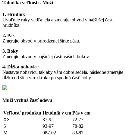
Tabuľka veľkostí - Muži
1. Hrudník
Uvoľnite ruky vedľa tela a zmerajte obvod v najširšej časti
hrudníka.
2. Pás
Zmerajte obvod v prirodzenej šírke pásu.
3. Boky
Zmerajte obvod v najširšej časti vašich bokov.
4. Dĺžka nohavice
Nastavte nohavicu tak aby vám dobre sedela, následne zmerajte
dĺžku od šitia v rozkroku po spodnú časť nohy
Muži vrchná časť odevu
Veľkosť produktu
Hrudník v cm
Pás v cm
XS
87-92
72-77
S
93-97
78-82
M
98-102
83-87