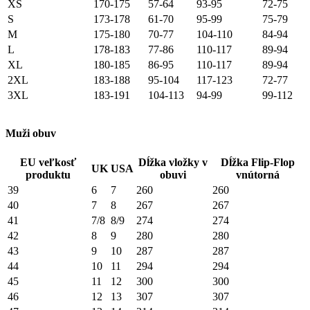
XS
170-175
57-64
93-95
72-75
S
173-178
61-70
95-99
75-79
M
175-180
70-77
104-110
84-94
L
178-183
77-86
110-117
89-94
XL
180-185
86-95
110-117
89-94
2XL
183-188
95-104
117-123
72-77
3XL
183-191
104-113
94-99
99-112
Muži obuv
EU veľkosť
Dĺžka vložky v
Dĺžka Flip-Flop
UK
USA
produktu
obuvi
vnútorná
39
6
7
260
260
40
7
8
267
267
41
7/8
8/9
274
274
42
8
9
280
280
43
9
10
287
287
44
10
11
294
294
45
11
12
300
300
46
12
13
307
307