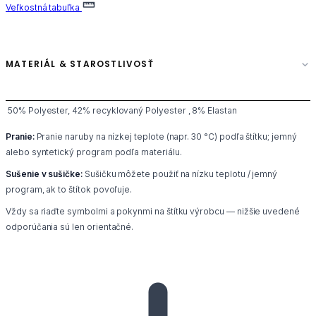
Veľkostná tabuľka
MATERIÁL & STAROSTLIVOSŤ
50% Polyester, 42% recyklovaný Polyester , 8% Elastan
Pranie:
Pranie naruby na nízkej teplote (napr. 30 °C) podľa štítku; jemný
alebo syntetický program podľa materiálu.
Sušenie v sušičke:
Sušičku môžete použiť na nízku teplotu / jemný
program, ak to štítok povoľuje.
Vždy sa riaďte symbolmi a pokynmi na štítku výrobcu — nižšie uvedené
odporúčania sú len orientačné.