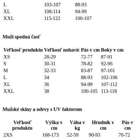
L
103-107
88-93
XL
108-114
94-99
XXL
115-122
100-107
Muži spodná časť
Veľkosť produktu
Veľkosť nohavíc
Pás v cm
Boky v cm
XS
28-29
72-77
87-91
S
30-31
78-82
92-96
M
32-33
83-87
97-101
L
34
88-93
102-106
XL
36
94-99
107-112
XXL
38
100-105
113-118
Mužské skiny a odevy s UV faktorom
Veľkosť
Výška v
Váha v
Hrudník v
Pás v
produktu
cm
kg
cm
cm
2XS
168-173
52-59
90-93
70-72