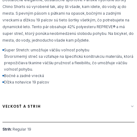
Chino Shorts sú vyrobené tak, aby šli všade, kam idete, do vody aj do
mesta. S pevným pásom s pútkami na opasok, bočnými a zadnými
vreckami a dĺžkou 19 palcov sú tieto šortky všetkým, čo potrebujete na
dynamické leto. Tento pár obsahuje 42% polyesteru REPREVE® a má
super streč, ktorý ponúka neobmedzenú slobodu pohybu. Na bicykel, do
mesta, do vody, jednoducho všade kam pôjdete.
Super Stretch: umožňuje väčšiu voľnosť pohybu
Štvorsmerný streč sa vzťahuje na špecifickú konštrukciu materiálu, ktorá
prepožičiava tkanine väčšiu pružnosť a flexibilitu, čo umožňuje väčšiu
voľnosť pohybu.
Bočné a zadné vrecká
Dĺžka nohavice 19 palcov
VEĽKOSŤ A STRIH
Strih:
Regular 19