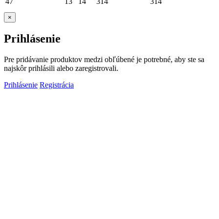
47
13
14
314
314
×
Prihlásenie
Pre pridávanie produktov medzi obľúbené je potrebné, aby ste sa
najskôr prihlásili alebo zaregistrovali.
Prihlásenie
Registrácia