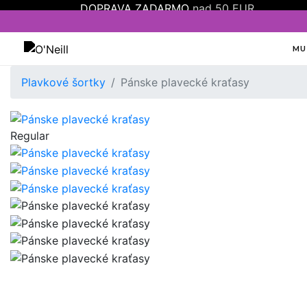
DOPRAVA ZADARMO
nad 50 EUR
MU
Oneill
Plavkové šortky
Pánske plavecké kraťasy
Regular