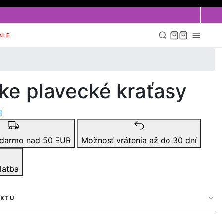
ALE
ke plavecké kraťasy
1
adarmo nad 50 EUR
Možnosť vrátenia až do 30 dní
latba
UKTU