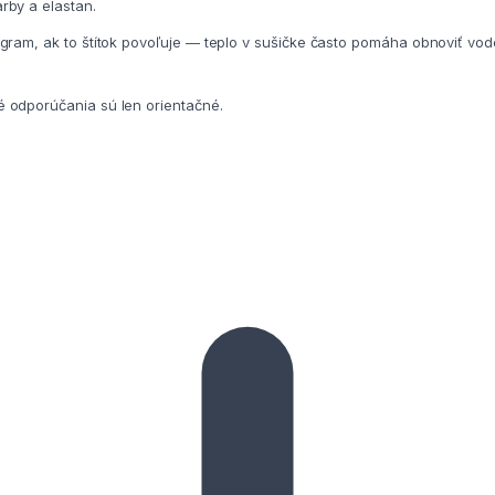
rby a elastan.
ogram, ak to štítok povoľuje — teplo v sušičke často pomáha obnoviť v
é odporúčania sú len orientačné.