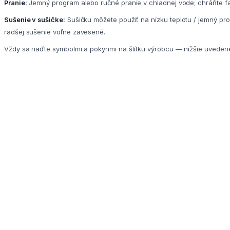
Pranie:
Jemný program alebo ručné pranie v chladnej vode; chráňte fa
Sušenie v sušičke:
Sušičku môžete použiť na nízku teplotu / jemný pr
radšej sušenie voľne zavesené.
Vždy sa riaďte symbolmi a pokynmi na štítku výrobcu — nižšie uveden