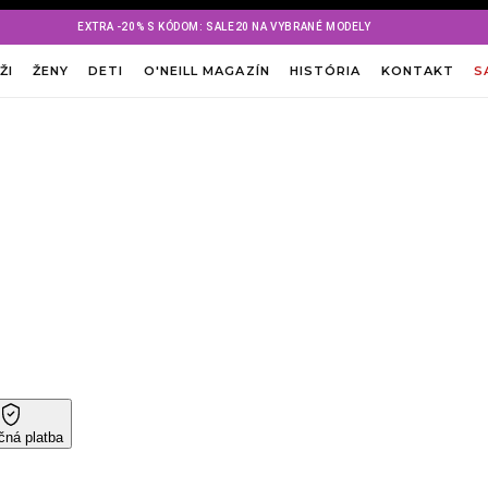
EXTRA -20% S KÓDOM: SALE20 NA VYBRANÉ MODELY
ŽI
ŽENY
DETI
O'NEILL MAGAZÍN
HISTÓRIA
KONTAKT
S
ná platba