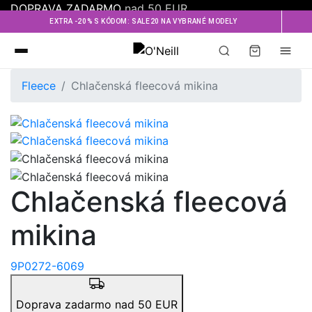
DOPRAVA ZADARMO
nad 50 EUR
EXTRA -20% S KÓDOM: SALE20 NA VYBRANÉ MODELY
Oneill
Fleece
Chlačenská fleecová mikina
Chlačenská fleecová
mikina
9P0272-6069
Doprava zadarmo nad 50 EUR