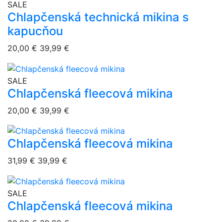
overlay bg
SALE
Chlapčenská technická mikina s
kapucňou
20,00 €
39,99 €
overlay bg
SALE
Chlapčenská fleecová mikina
20,00 €
39,99 €
Chlapčenská fleecová mikina
overlay bg
31,99 €
39,99 €
overlay bg
SALE
Chlapčenská fleecová mikina