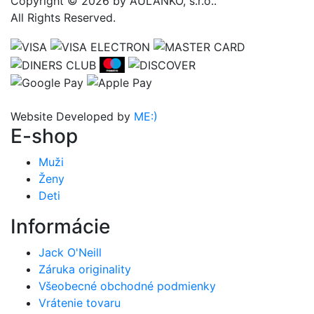
Copyright © 2026 by AULANKO, s.r.o..
All Rights Reserved.
Website Developed by
ME:)
E-shop
Muži
Ženy
Deti
Informácie
Jack O'Neill
Záruka originality
Všeobecné obchodné podmienky
Vrátenie tovaru