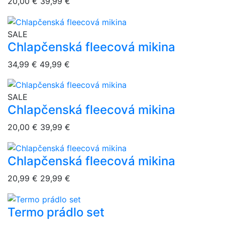
20,00 €
39,99 €
overlay bg
SALE
Chlapčenská fleecová mikina
34,99 €
49,99 €
overlay bg
SALE
Chlapčenská fleecová mikina
20,00 €
39,99 €
Chlapčenská fleecová mikina
overlay bg
20,99 €
29,99 €
Termo prádlo set
overlay bg