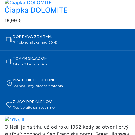
Čiapka DOLOMITE
overlay bg
19,99 €
DOPRAVA ZDARMA
Pri objednávke nad 50 €
TOVAR SKLADOM
Okamžitá expedícia
VRÁTENIE DO 30 DNÍ
Jednoduchý proces vrátenia
ZĽAVY PRE ČLENOV
Registrujte sa zadarmo
O Neill je na trhu už od roku 1952 kedy sa otvoril prvý
surfový obchod v San Francisku oproti Great Highway