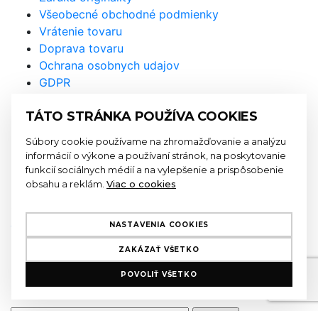
Všeobecné obchodné podmienky
Vrátenie tovaru
Doprava tovaru
Ochrana osobnych udajov
GDPR
Prihláste sa na odber
TÁTO STRÁNKA POUŽÍVA COOKIES
newslettra a nenechajte si újsť
Súbory cookie používame na zhromažďovanie a analýzu
naše akcie a novinky
informácií o výkone a používaní stránok, na poskytovanie
funkcií sociálnych médií a na vylepšenie a prispôsobenie
obsahu a reklám.
Viac o cookies
Odoslaním formulára súhlasíte so
spracovaním
osobných údajov
NASTAVENIA COOKIES
ZAKÁZAŤ VŠETKO
E-mailová adresa má nesprávny tvar
POVOLIŤ VŠETKO