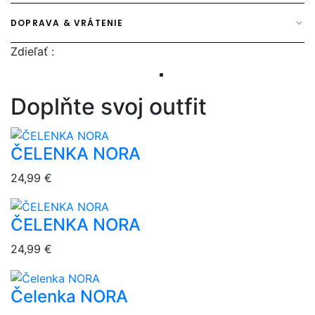
DOPRAVA & VRÁTENIE
Zdieľať :
Doplňte svoj outfit
ČELENKA NORA
overlay bg
24,99 €
ČELENKA NORA
overlay bg
24,99 €
Čelenka NORA
overlay bg