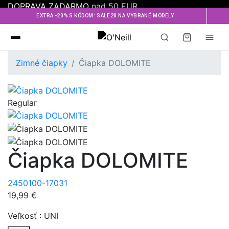
DOPRAVA ZADARMO
nad 50 EUR
EXTRA -20% S KÓDOM: SALE20 NA VYBRANÉ MODELY
Oneill
Zimné čiapky
Čiapka DOLOMITE
Regular
Čiapka DOLOMITE
2450100-17031
19,99 €
Veľkosť :
UNI