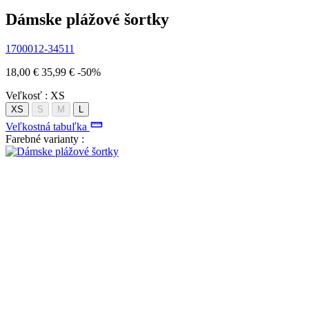
Dámske plážové šortky
1700012-34511
18,00 €
35,99 €
-50%
Veľkosť :
XS
XS
S
M
L
Veľkostná tabuľka
Farebné varianty :