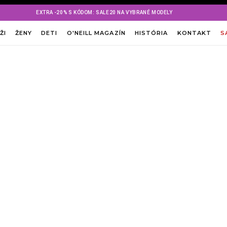
EXTRA -20% S KÓDOM: SALE20 NA VYBRANÉ MODELY
ŽI
ŽENY
DETI
O'NEILL MAGAZÍN
HISTÓRIA
KONTAKT
S