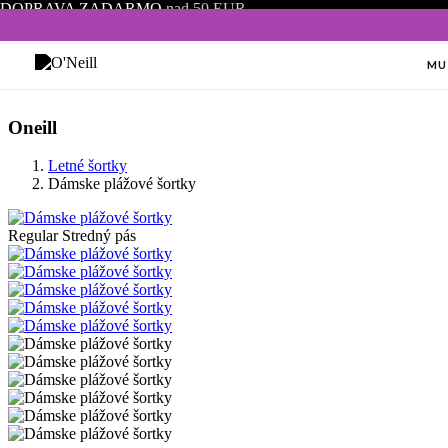
DOPRAVA ZADARMO
nad 50 EUR
MU
Oneill
Letné šortky
Dámske plážové šortky
Regular Stredný pás