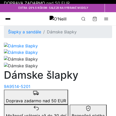
DOPRAVA ZADARMO
nad 50 EUR
EXTRA -20% S KÓDOM: SALE20 NA VYBRANÉ MODELY
Oneill
Šlapky a sandále
Dámske šlapky
Dámske šlapky
9A9514-5201
Doprava zadarmo nad 50 EUR
Možnosť vrátenia až do 30 dní
Bezpečná platba