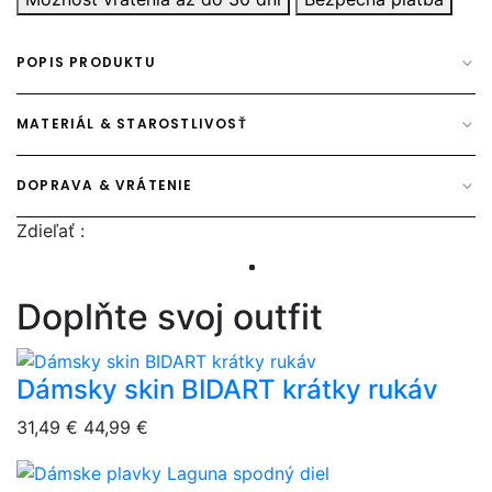
POPIS PRODUKTU
MATERIÁL & STAROSTLIVOSŤ
DOPRAVA & VRÁTENIE
Zdieľať :
Doplňte svoj outfit
Dámsky skin BIDART krátky rukáv
overlay bg
31,49 €
44,99 €