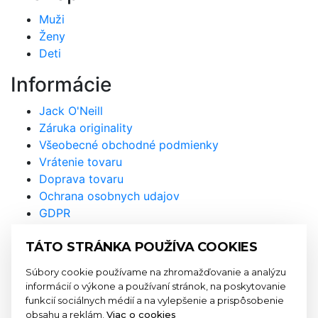
Muži
Ženy
Deti
Informácie
Jack O'Neill
Záruka originality
Všeobecné obchodné podmienky
Vrátenie tovaru
Doprava tovaru
Ochrana osobnych udajov
GDPR
Prihláste sa na odber
TÁTO STRÁNKA POUŽÍVA COOKIES
newslettra a nenechajte si újsť
Súbory cookie používame na zhromažďovanie a analýzu
naše akcie a novinky
informácií o výkone a používaní stránok, na poskytovanie
funkcií sociálnych médií a na vylepšenie a prispôsobenie
obsahu a reklám.
Viac o cookies