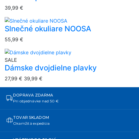
39,99 €
Slnečné okuliare NOOSA
overlay bg
55,99 €
overlay bg
SALE
Dámske dvojdielne plavky
27,99 €
39,99 €
DOPRAVA ZDARMA
Pri objednávke nad 50 €
TOVAR SKLADOM
Okamžitá expedícia