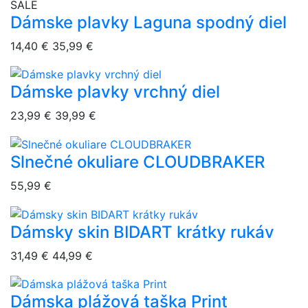
overlay bg
SALE
Dámske plavky Laguna spodný diel
14,40 €
35,99 €
Dámske plavky vrchný diel
overlay bg
23,99 €
39,99 €
Slnečné okuliare CLOUDBRAKER
overlay bg
55,99 €
Dámsky skin BIDART krátky rukáv
overlay bg
31,49 €
44,99 €
Dámska plážová taška Print
overlay bg