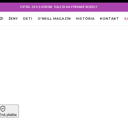
EXTRA -20% S KÓDOM: SALE20 NA VYBRANÉ MODELY
ŽI
ŽENY
DETI
O'NEILL MAGAZÍN
HISTÓRIA
KONTAKT
S
ná platba