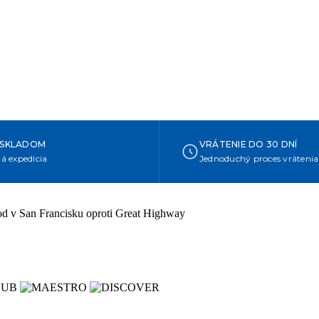
 SKLADOM
VRÁTENIE DO 30 DNÍ
á expedícia
Jednoduchý proces vrátenia
hod v San Francisku oproti Great Highway