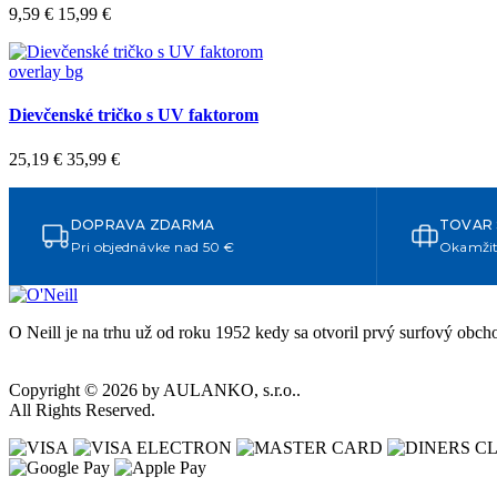
9,59 €
15,99 €
overlay bg
Dievčenské tričko s UV faktorom
25,19 €
35,99 €
DOPRAVA ZDARMA
TOVAR
Pri objednávke nad 50 €
Okamžit
O Neill je na trhu už od roku 1952 kedy sa otvoril prvý surfový obc
Copyright © 2026 by AULANKO, s.r.o..
All Rights Reserved.