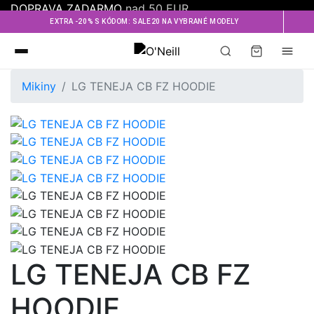
DOPRAVA ZADARMO
nad 50 EUR
EXTRA -20% S KÓDOM: SALE20 NA VYBRANÉ MODELY
Oneill
Mikiny
LG TENEJA CB FZ HOODIE
LG TENEJA CB FZ
HOODIE