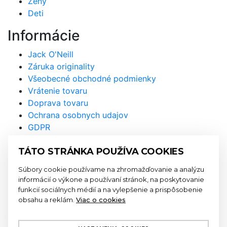
Ženy
Deti
Informácie
Jack O'Neill
Záruka originality
Všeobecné obchodné podmienky
Vrátenie tovaru
Doprava tovaru
Ochrana osobnych udajov
GDPR
Prihláste sa na odber
TÁTO STRÁNKA POUŽÍVA COOKIES
newslettra a nenechajte si újsť
Súbory cookie používame na zhromažďovanie a analýzu
naše akcie a novinky
informácií o výkone a používaní stránok, na poskytovanie
funkcií sociálnych médií a na vylepšenie a prispôsobenie
obsahu a reklám.
Viac o cookies
Odoslaním formulára súhlasíte so
spracovaním