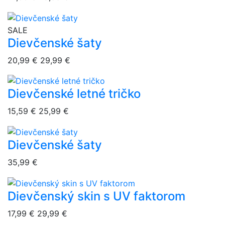
overlay bg
SALE
Dievčenské šaty
20,99 €
29,99 €
Dievčenské letné tričko
overlay bg
15,59 €
25,99 €
Dievčenské šaty
overlay bg
35,99 €
Dievčenský skin s UV faktorom
overlay bg
17,99 €
29,99 €