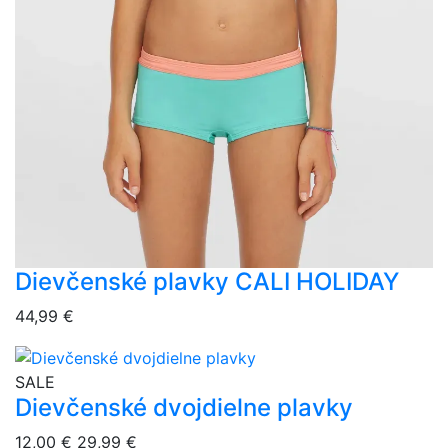
Dievčenské plavky CALI HOLIDAY
overlay bg
44,99 €
overlay bg
SALE
Dievčenské dvojdielne plavky
12,00 €
29,99 €