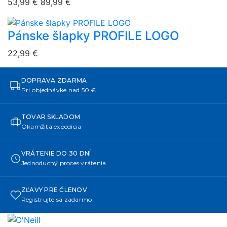
53,99 €
89,99 €
Pánske šlapky PROFILE LOGO
overlay bg
22,99 €
DOPRAVA ZDARMA
Pri objednávke nad 50 €
TOVAR SKLADOM
Okamžitá expedícia
VRÁTENIE DO 30 DNÍ
Jednoduchý proces vrátenia
ZĽAVY PRE ČLENOV
Registrujte sa zadarmo