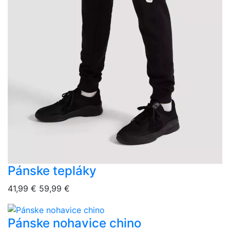
Pánske tepláky
overlay bg
41,99 €
59,99 €
Pánske nohavice chino
overlay bg