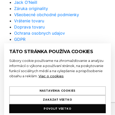
Jack O'Neill
Záruka originality
Všeobecné obchodné podmienky
Vrátenie tovaru
Doprava tovaru
Ochrana osobnych udajov
GDPR
Prihláste sa na odber
TÁTO STRÁNKA POUŽÍVA COOKIES
newslettra a nenechajte si újsť
Súbory cookie používame na zhromažďovanie a analýzu
naše akcie a novinky
informácií o výkone a používaní stránok, na poskytovanie
funkcií sociálnych médií a na vylepšenie a prispôsobenie
obsahu a reklám.
Viac o cookies
Odoslaním formulára súhlasíte so
spracovaním
osobných údajov
NASTAVENIA COOKIES
ZAKÁZAŤ VŠETKO
E-mailová adresa má nesprávny tvar
POVOLIŤ VŠETKO