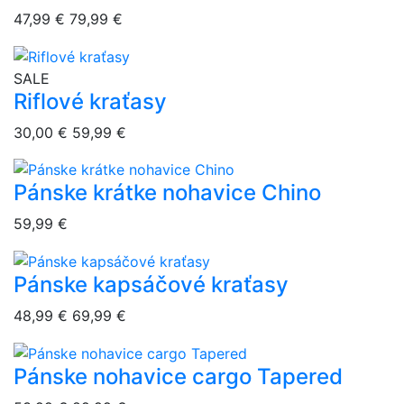
47,99 €
79,99 €
overlay bg
SALE
Riflové kraťasy
30,00 €
59,99 €
Pánske krátke nohavice Chino
overlay bg
59,99 €
Pánske kapsáčové kraťasy
overlay bg
48,99 €
69,99 €
Pánske nohavice cargo Tapered
overlay bg