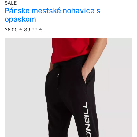
overlay bg
SALE
Pánske mestské nohavice s
opaskom
36,00 €
89,99 €