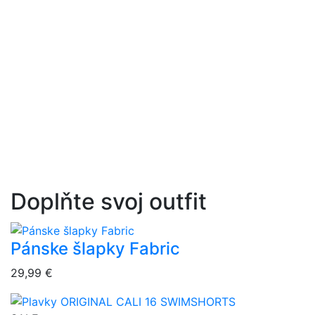
Doplňte svoj outfit
Pánske šlapky Fabric
overlay bg
29,99 €