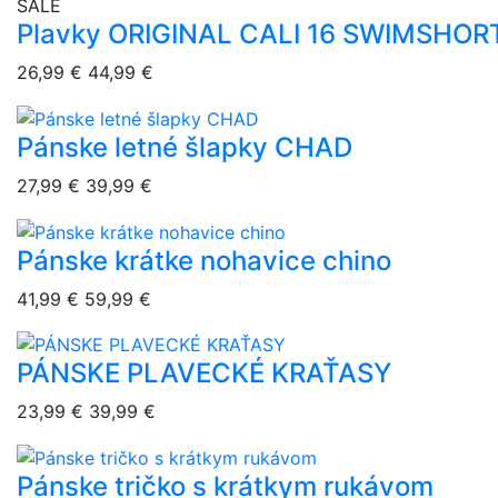
overlay bg
SALE
Plavky ORIGINAL CALI 16 SWIMSHOR
26,99 €
44,99 €
Pánske letné šlapky CHAD
overlay bg
27,99 €
39,99 €
Pánske krátke nohavice chino
overlay bg
41,99 €
59,99 €
PÁNSKE PLAVECKÉ KRAŤASY
overlay bg
23,99 €
39,99 €
Pánske tričko s krátkym rukávom
overlay bg