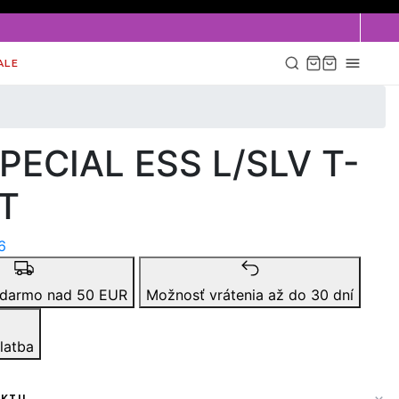
ALE
PECIAL ESS L/SLV T-
T
6
adarmo nad 50 EUR
Možnosť vrátenia až do 30 dní
latba
UKTU