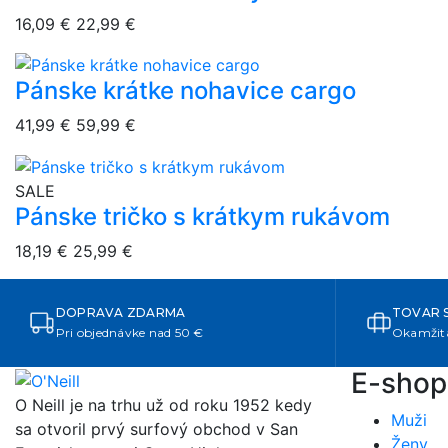
16,09 €
22,99 €
Pánske krátke nohavice cargo
overlay bg
41,99 €
59,99 €
overlay bg
SALE
Pánske tričko s krátkym rukávom
18,19 €
25,99 €
DOPRAVA ZDARMA
TOVAR 
Pri objednávke nad 50 €
Okamžitá
E-shop
O Neill je na trhu už od roku 1952 kedy
Muži
sa otvoril prvý surfový obchod v San
Ženy