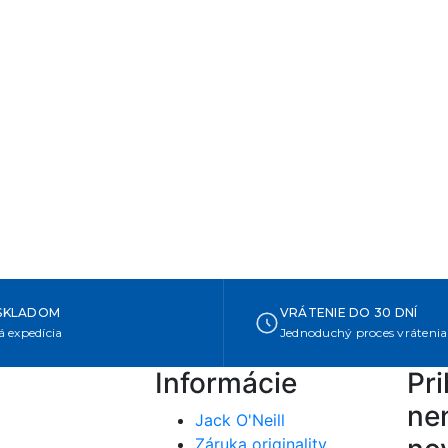
SKLADOM
VRÁTENIE DO 30 DNÍ
 expedícia
Jednoduchý proces vrátenia
Informácie
Pri
nen
Jack O'Neill
Záruka originality