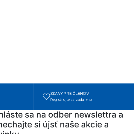
ZĽAVY PRE ČLENOV
Registrujte sa zadarmo
hláste sa na odber newslettra a
echajte si újsť naše akcie a