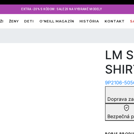
EXTRA -20% S KÓDOM: SALE20 NA VYBRANÉ MODELY
ŽI
ŽENY
DETI
O'NEILL MAGAZÍN
HISTÓRIA
KONTAKT
S
LM S
SHIR
9P2106-505
Doprava z
Bezpečná p
POPIS PROD