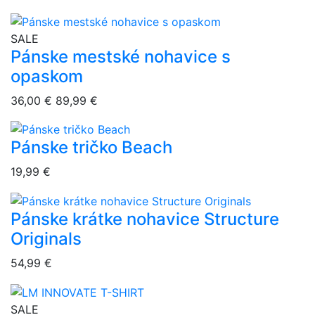
overlay bg
SALE
Pánske mestské nohavice s
opaskom
36,00 €
89,99 €
Pánske tričko Beach
overlay bg
19,99 €
Pánske krátke nohavice Structure
overlay bg
Originals
54,99 €
overlay bg
SALE