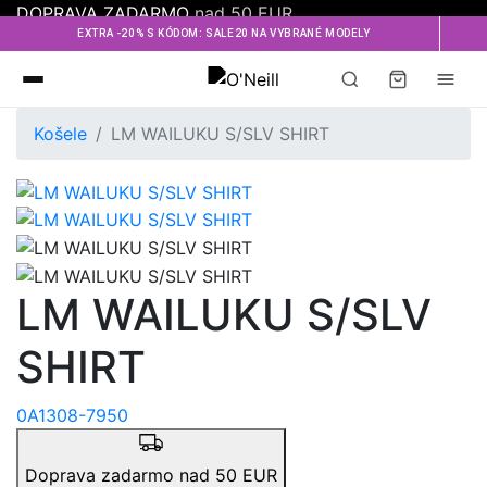
DOPRAVA ZADARMO
nad 50 EUR
EXTRA -20% S KÓDOM: SALE20 NA VYBRANÉ MODELY
Oneill
Košele
LM WAILUKU S/SLV SHIRT
LM WAILUKU S/SLV
SHIRT
0A1308-7950
Doprava zadarmo nad 50 EUR