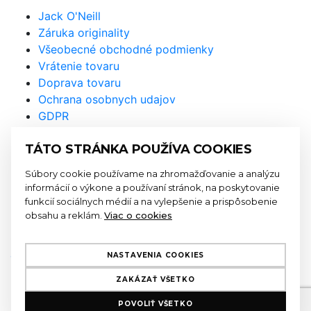
Jack O'Neill
Záruka originality
Všeobecné obchodné podmienky
Vrátenie tovaru
Doprava tovaru
Ochrana osobnych udajov
GDPR
Prihláste sa na odber
TÁTO STRÁNKA POUŽÍVA COOKIES
newslettra a nenechajte si újsť
Súbory cookie používame na zhromažďovanie a analýzu
naše akcie a novinky
informácií o výkone a používaní stránok, na poskytovanie
funkcií sociálnych médií a na vylepšenie a prispôsobenie
obsahu a reklám.
Viac o cookies
Odoslaním formulára súhlasíte so
spracovaním
osobných údajov
NASTAVENIA COOKIES
ZAKÁZAŤ VŠETKO
E-mailová adresa má nesprávny tvar
POVOLIŤ VŠETKO