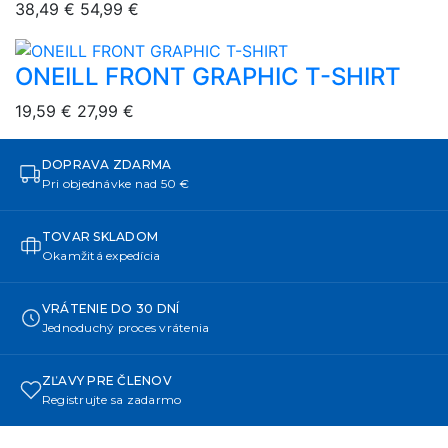
38,49 €
54,99 €
ONEILL FRONT GRAPHIC T-SHIRT
overlay bg
19,59 €
27,99 €
DOPRAVA ZDARMA
Pri objednávke nad 50 €
TOVAR SKLADOM
Okamžitá expedícia
VRÁTENIE DO 30 DNÍ
Jednoduchý proces vrátenia
ZĽAVY PRE ČLENOV
Registrujte sa zadarmo