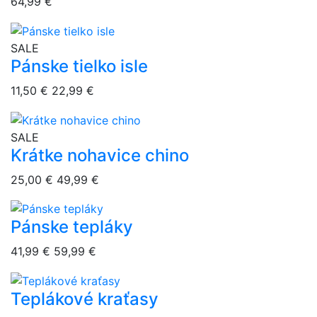
64,99 €
overlay bg
SALE
Pánske tielko isle
11,50 €
22,99 €
overlay bg
SALE
Krátke nohavice chino
25,00 €
49,99 €
Pánske tepláky
overlay bg
41,99 €
59,99 €
Teplákové kraťasy
overlay bg