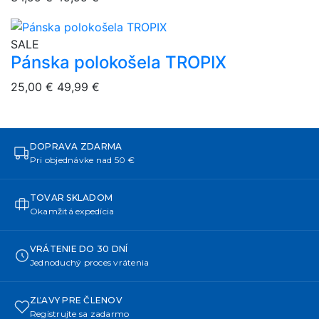
overlay bg
SALE
Pánska polokošela TROPIX
25,00 €
49,99 €
DOPRAVA ZDARMA
Pri objednávke nad 50 €
TOVAR SKLADOM
Okamžitá expedícia
VRÁTENIE DO 30 DNÍ
Jednoduchý proces vrátenia
ZĽAVY PRE ČLENOV
Registrujte sa zadarmo