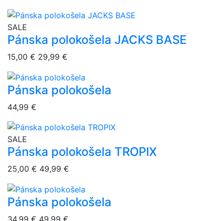
overlay bg
SALE
Pánska polokošela JACKS BASE
15,00 €
29,99 €
Pánska polokošela
overlay bg
44,99 €
overlay bg
SALE
Pánska polokošela TROPIX
25,00 €
49,99 €
Pánska polokošela
overlay bg
34,99 €
49,99 €