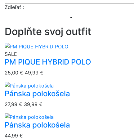
Zdieľať :
Doplňte svoj outfit
overlay bg
SALE
PM PIQUE HYBRID POLO
25,00 €
49,99 €
Pánska polokošela
overlay bg
27,99 €
39,99 €
Pánska polokošela
overlay bg
44,99 €