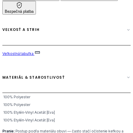
Bezpečná platba
VEĽKOSŤ A STRIH
Veľkostná tabuľka
MATERIÁL & STAROSTLIVOSŤ
100% Polyester
100% Polyester
100% Etylén-Vinyl Acetát [Eva]
100% Etylén-Vinyl Acetát [Eva]
Pranie:
Postup podľa materiálu obuvi — často stačí očistenie kefkou a