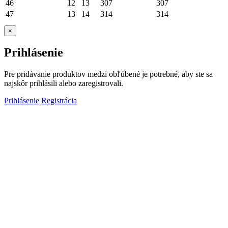
46
12
13
307
307
47
13
14
314
314
×
Prihlásenie
Pre pridávanie produktov medzi obľúbené je potrebné, aby ste sa
najskôr prihlásili alebo zaregistrovali.
Prihlásenie
Registrácia