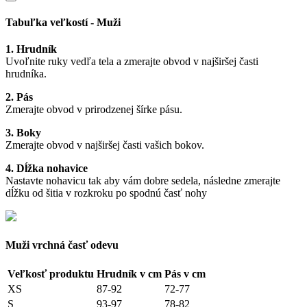
Tabuľka veľkostí - Muži
1. Hrudník
Uvoľnite ruky vedľa tela a zmerajte obvod v najširšej časti
hrudníka.
2. Pás
Zmerajte obvod v prirodzenej šírke pásu.
3. Boky
Zmerajte obvod v najširšej časti vašich bokov.
4. Dĺžka nohavice
Nastavte nohavicu tak aby vám dobre sedela, následne zmerajte
dĺžku od šitia v rozkroku po spodnú časť nohy
Muži vrchná časť odevu
Veľkosť produktu
Hrudník v cm
Pás v cm
XS
87-92
72-77
S
93-97
78-82