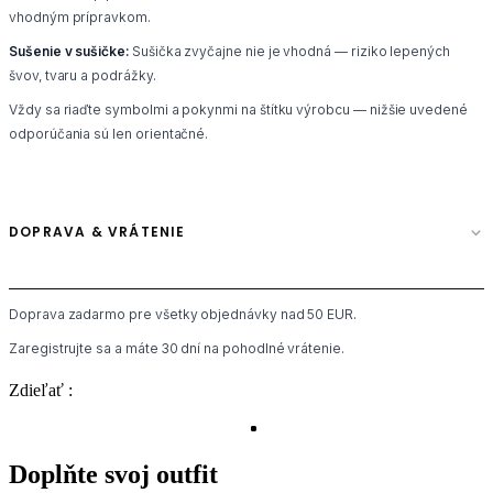
vhodným prípravkom.
Sušenie v sušičke:
Sušička zvyčajne nie je vhodná — riziko lepených
švov, tvaru a podrážky.
Vždy sa riaďte symbolmi a pokynmi na štítku výrobcu — nižšie uvedené
odporúčania sú len orientačné.
DOPRAVA & VRÁTENIE
Doprava zadarmo pre všetky objednávky nad 50 EUR.
Zaregistrujte sa a máte 30 dní na pohodlné vrátenie.
Zdieľať :
Doplňte svoj outfit