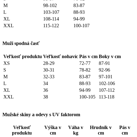
M
98-102
83-87
L
103-107
88-93
XL
108-114
94-99
XXL
115-122
100-107
Muži spodná časť
Veľkosť produktu
Veľkosť nohavíc
Pás v cm
Boky v cm
XS
28-29
72-77
87-91
S
30-31
78-82
92-96
M
32-33
83-87
97-101
L
34
88-93
102-106
XL
36
94-99
107-112
XXL
38
100-105
113-118
Mužské skiny a odevy s UV faktorom
Veľkosť
Výška v
Váha v
Hrudník v
Pás v
produktu
cm
kg
cm
cm