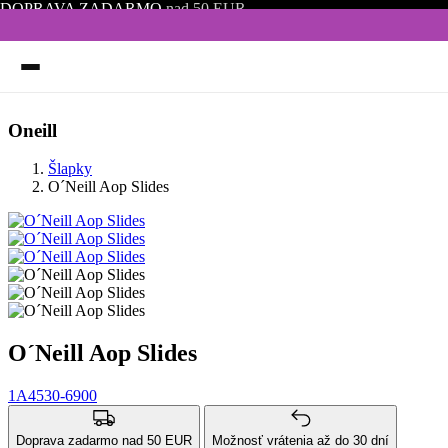
DOPRAVA ZADARMO
nad 50 EUR
Oneill
Šlapky
O´Neill Aop Slides
O´Neill Aop Slides
1A4530-6900
Doprava zadarmo nad 50 EUR
Možnosť vrátenia až do 30 dní