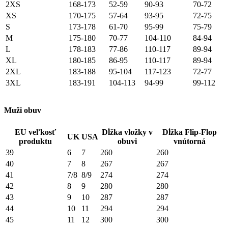
2XS
168-173
52-59
90-93
70-72
XS
170-175
57-64
93-95
72-75
S
173-178
61-70
95-99
75-79
M
175-180
70-77
104-110
84-94
L
178-183
77-86
110-117
89-94
XL
180-185
86-95
110-117
89-94
2XL
183-188
95-104
117-123
72-77
3XL
183-191
104-113
94-99
99-112
Muži obuv
EU veľkosť
Dĺžka vložky v
Dĺžka Flip-Flop
UK
USA
produktu
obuvi
vnútorná
39
6
7
260
260
40
7
8
267
267
41
7/8
8/9
274
274
42
8
9
280
280
43
9
10
287
287
44
10
11
294
294
45
11
12
300
300