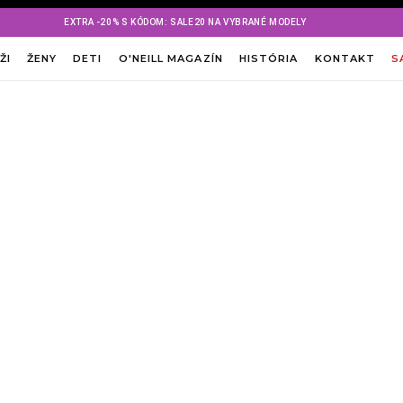
EXTRA -20% S KÓDOM: SALE20 NA VYBRANÉ MODELY
ŽI
ŽENY
DETI
O'NEILL MAGAZÍN
HISTÓRIA
KONTAKT
S