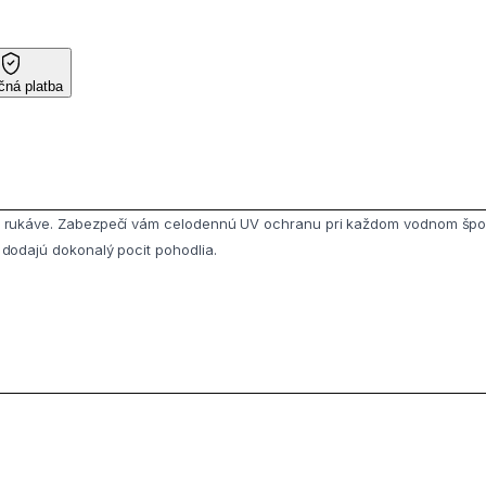
ná platba
a rukáve. Zabezpečí vám celodennú UV ochranu pri každom vodnom športe.
 dodajú dokonalý pocit pohodlia.