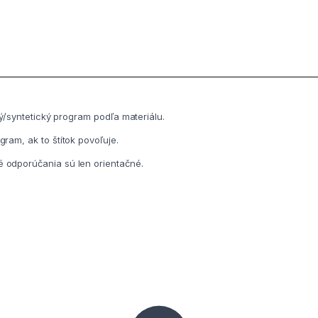
ný/syntetický program podľa materiálu.
ram, ak to štítok povoľuje.
é odporúčania sú len orientačné.