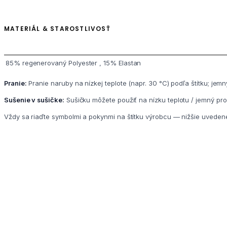
MATERIÁL & STAROSTLIVOSŤ
85% regenerovaný Polyester , 15% Elastan
Pranie:
Pranie naruby na nízkej teplote (napr. 30 °C) podľa štítku; jem
Sušenie v sušičke:
Sušičku môžete použiť na nízku teplotu / jemný prog
Vždy sa riaďte symbolmi a pokynmi na štítku výrobcu — nižšie uveden