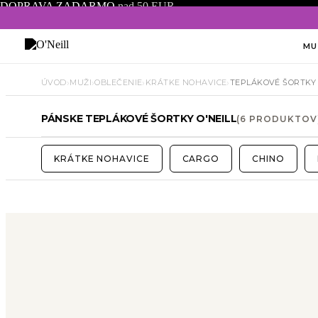
DOPRAVA ZADARMO
nad 50 EUR
MU
›
›
›
›
ÚVOD
MUŽI
OBLEČENIE
KRÁTKE NOHAVICE
TEPLÁKOVÉ ŠORTKY
PÁNSKE TEPLÁKOVÉ ŠORTKY O'NEILL
(6 PRODUKTOV
KRÁTKE NOHAVICE
CARGO
CHINO
Veľkosť
Farba
Strih