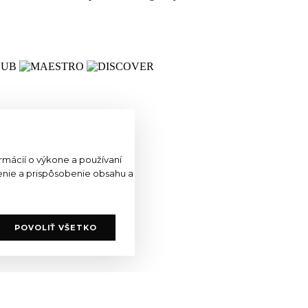
mácií o výkone a používaní
šenie a prispôsobenie obsahu a
POVOLIŤ VŠETKO