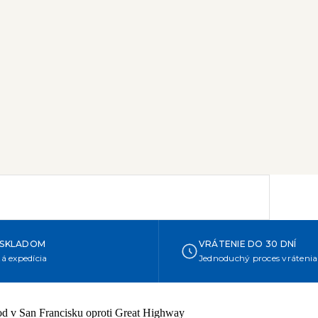
 SKLADOM
VRÁTENIE DO 30 DNÍ
á expedícia
Jednoduchý proces vrátenia
hod v San Francisku oproti Great Highway