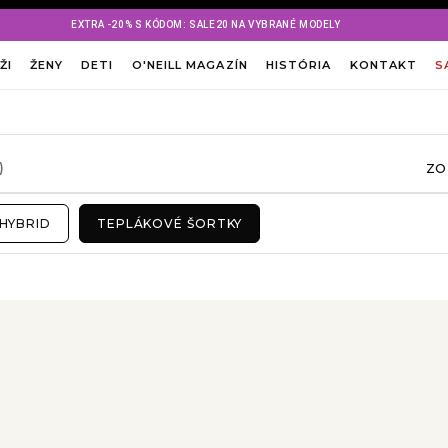
EXTRA -20% S KÓDOM: SALE20 NA VYBRANÉ MODELY
ŽI
ŽENY
DETI
O'NEILL MAGAZÍN
HISTÓRIA
KONTAKT
S
ZO
)
HYBRID
TEPLÁKOVÉ ŠORTKY