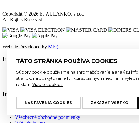
Copyright © 2026 by AULANKO, s.r.o..
All Rights Reserved.
Website Developed by
ME:)
E-shop
TÁTO STRÁNKA POUŽÍVA COOKIES
Muži
Súbory cookie používame na zhromažďovanie a analýzu infor
Ženy
stránok, na poskytovanie funkcií sociálnych médií a na vylep
Deti
reklám.
Viac o cookies
Informácie
NASTAVENIA COOKIES
ZAKÁZAŤ VŠETKO
Jack O'Neill
Záruka originality
Všeobecné obchodné podmienky
Vrátenie tovaru
Doprava tovaru
Ochrana osobnych udajov