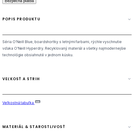
Bezpečná platba
POPIS PRODUKTU
Séria O'Neill Blue, boardshortky s letnými farbami, rýchle vyschnutie
vďaka O'Neill Hyperdry. Recyklovaný materiál a všetky najmodernejšie
technológie obsiahnuté v jednom kúsku.
VEĽKOSŤ A STRIH
Veľkostná tabuľka
MATERIÁL & STAROSTLIVOSŤ