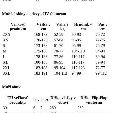
Mužské skiny a odevy s UV faktorom
Veľkosť
Výška v
Váha v
Hrudník v
Pás v
produktu
cm
kg
cm
cm
2XS
168-173
52-59
90-93
70-72
XS
170-175
57-64
93-95
72-75
S
173-178
61-70
95-99
75-79
M
175-180
70-77
104-110
84-94
L
178-183
77-86
110-117
89-94
XL
180-185
86-95
110-117
89-94
2XL
183-188
95-104
117-123
72-77
3XL
183-191
104-113
94-99
99-112
Muži obuv
EU veľkosť
Dĺžka vložky v
Dĺžka Flip-Flop
UK
USA
produktu
obuvi
vnútorná
39
6
7
260
260