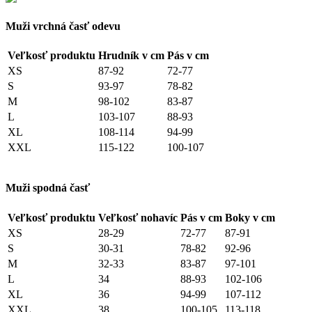
Muži vrchná časť odevu
Veľkosť produktu
Hrudník v cm
Pás v cm
XS
87-92
72-77
S
93-97
78-82
M
98-102
83-87
L
103-107
88-93
XL
108-114
94-99
XXL
115-122
100-107
Muži spodná časť
Veľkosť produktu
Veľkosť nohavíc
Pás v cm
Boky v cm
XS
28-29
72-77
87-91
S
30-31
78-82
92-96
M
32-33
83-87
97-101
L
34
88-93
102-106
XL
36
94-99
107-112
XXL
38
100-105
113-118