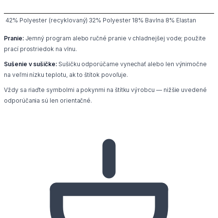
42% Polyester (recyklovaný) 32% Polyester 18% Bavlna 8% Elastan
Pranie:
Jemný program alebo ručné pranie v chladnejšej vode; použite
prací prostriedok na vlnu.
Sušenie v sušičke:
Sušičku odporúčame vynechať alebo len výnimočne
na veľmi nízku teplotu, ak to štítok povoľuje.
Vždy sa riaďte symbolmi a pokynmi na štítku výrobcu — nižšie uvedené
odporúčania sú len orientačné.