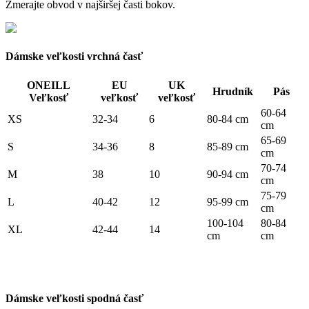
Zmerajte obvod v najširšej časti bokov.
Dámske veľkosti vrchná časť
ONEILL
EU
UK
Hrudník
Pás
Veľkosť
veľkosť
veľkosť
60-64
XS
32-34
6
80-84 cm
cm
65-69
S
34-36
8
85-89 cm
cm
70-74
M
38
10
90-94 cm
cm
75-79
L
40-42
12
95-99 cm
cm
100-104
80-84
XL
42-44
14
cm
cm
Dámske veľkosti spodná časť