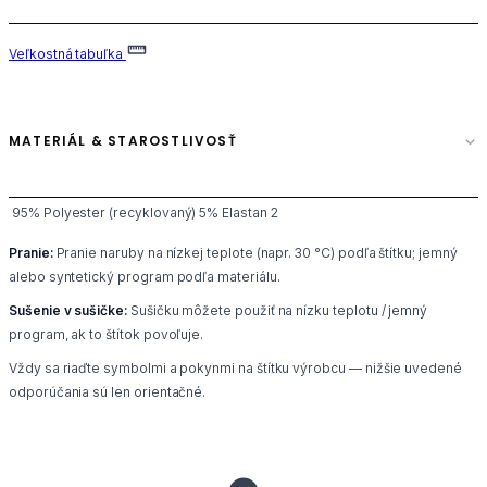
Veľkostná tabuľka
MATERIÁL & STAROSTLIVOSŤ
95% Polyester (recyklovaný) 5% Elastan 2
Pranie:
Pranie naruby na nízkej teplote (napr. 30 °C) podľa štítku; jemný
alebo syntetický program podľa materiálu.
Sušenie v sušičke:
Sušičku môžete použiť na nízku teplotu / jemný
program, ak to štítok povoľuje.
Vždy sa riaďte symbolmi a pokynmi na štítku výrobcu — nižšie uvedené
odporúčania sú len orientačné.