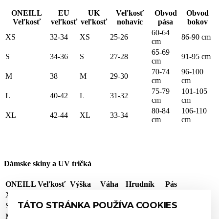
ONEILL
EU
UK
Veľkosť
Obvod
Obvod
Veľkosť
veľkosť
veľkosť
nohavíc
pása
bokov
60-64
XS
32-34
XS
25-26
86-90 cm
cm
65-69
S
34-36
S
27-28
91-95 cm
cm
70-74
96-100
M
38
M
29-30
cm
cm
75-79
101-105
L
40-42
L
31-32
cm
cm
80-84
106-110
XL
42-44
XL
33-34
cm
cm
Dámske skiny a UV tričká
ONEILL Veľkosť
Výška
Váha
Hrudník
Pás
XS
163-168
50-57 kg
80-85 cm
66-71 cm
TÁTO STRÁNKA POUŽÍVA COOKIES
S
165-170
54-61 kg
83-88 cm
69-74 cm
M
168-173
59-68 kg
86-91 cm
74-77 cm