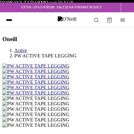
DOPRAVA ZADARMO
nad 50 EUR
EXTRA -20% S KÓDOM: SALE20 NA VYBRANÉ MODELY
Oneill
Active
PW ACTIVE TAPE LEGGING