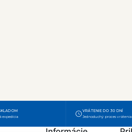
SKLADOM
VRÁTENIE DO 30 DNÍ
 expedícia
Jednoduchý proces vrátenia
Informácie
Pri