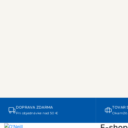
Materiál
Cena
DOPRAVA ZDARMA
TOVAR 
Pri objednávke nad 50 €
Okamžitá
E-shop