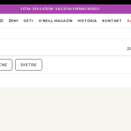
EXTRA -20% S KÓDOM: SALE20 NA VYBRANÉ MODELY
ŽI
ŽENY
DETI
O'NEILL MAGAZÍN
HISTÓRIA
KONTAKT
S
Z
CNE
SVETRE