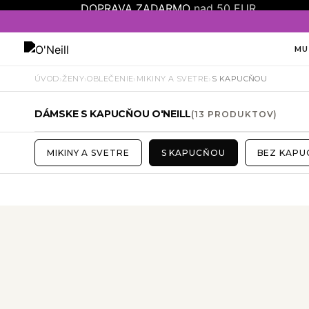
DOPRAVA ZADARMO
nad 50 EUR
MU
›
›
›
›
ÚVOD
ŽENY
OBLEČENIE
MIKINY A SVETRE
S KAPUCŇOU
DÁMSKE S KAPUCŇOU O'NEILL
(13 PRODUKTOV)
MIKINY A SVETRE
S KAPUCŇOU
BEZ KAPU
Veľkosť
Farba
Strih